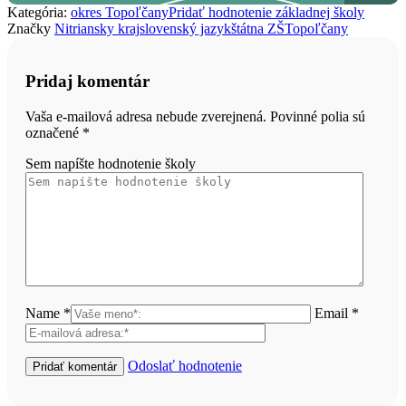
Kategória:
okres Topoľčany
Pridať hodnotenie základnej školy
Značky
Nitriansky kraj
slovenský jazyk
štátna ZŠ
Topoľčany
Pridaj komentár
Vaša e-mailová adresa nebude zverejnená. Povinné polia sú
označené
*
Sem napíšte hodnotenie školy
Name *
Email *
Odoslať hodnotenie