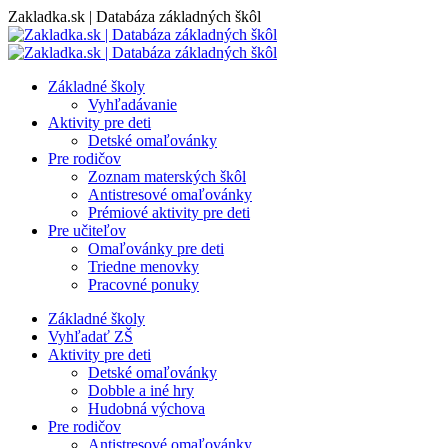
Skip
Zakladka.sk | Databáza základných škôl
to
content
Základné školy
Vyhľadávanie
Aktivity pre deti
Detské omaľovánky
Pre rodičov
Zoznam materských škôl
Antistresové omaľovánky
Prémiové aktivity pre deti
Pre učiteľov
Omaľovánky pre deti
Triedne menovky
Pracovné ponuky
Základné školy
Vyhľadať ZŠ
Aktivity pre deti
Detské omaľovánky
Dobble a iné hry
Hudobná výchova
Pre rodičov
Antistresové omaľovánky