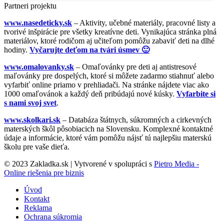
Partneri projektu
www.nasedeticky.sk
– Aktivity, učebné materiály, pracovné listy a
tvorivé inšpirácie pre všetky kreatívne deti. Vynikajúca stránka plná
materiálov, ktoré rodičom aj učiteľom pomôžu zabaviť deti na dlhé
hodiny.
Vyčarujte deťom na tvári úsmev 🙂
www.omalovanky.sk
– Omaľovánky pre deti aj antistresové
maľovánky pre dospelých, ktoré si môžete zadarmo stiahnuť alebo
vyfarbiť online priamo v prehliadači. Na stránke nájdete viac ako
1000 omaľovánok a každý deň pribúdajú nové kúsky.
Vyfarbite si
s nami svoj svet
.
www.skolkari.sk
– Databáza štátnych, súkromných a cirkevných
materských škôl pôsobiacich na Slovensku. Komplexné kontaktné
údaje a informácie, ktoré vám pomôžu nájsť tú najlepšiu materskú
školu pre vaše dieťa.
© 2023 Zakladka.sk | Vytvorené v spolupráci s
Pietro Media -
Online riešenia pre biznis
Úvod
Kontakt
Reklama
Ochrana súkromia