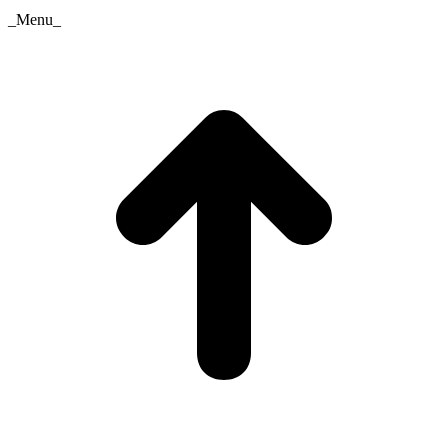
_Menu_
t
T