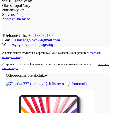
955 01 Topoľčany
Okres Topoľčany
Nitriansky kraj
Slovenská republika
Zobraziť na mape
Telefónne číslo:
+421385321895
E-mail:
zsmsgogolova7@gmail.com
Web:
zsgogolovato.edupage.org
Ak máte záujem zvýrazniť a odpromovať vašu základnú školu, prezrite si
možnosti
propagácie školy
.
Za správnosť uvedených údajov neručíme. V prípade nezrovnalostí nám môžete
navrhnúť
zmenu údajov
.
Odporúčame pre školákov