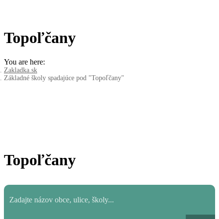
Topoľčany
You are here:
Zakladka.sk
Základné školy spadajúce pod "Topoľčany"
Topoľčany