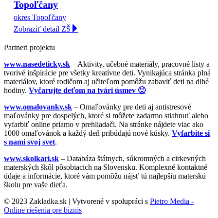
Topoľčany
okres Topoľčany
Zobraziť detail ZŠ
Partneri projektu
www.nasedeticky.sk
– Aktivity, učebné materiály, pracovné listy a
tvorivé inšpirácie pre všetky kreatívne deti. Vynikajúca stránka plná
materiálov, ktoré rodičom aj učiteľom pomôžu zabaviť deti na dlhé
hodiny.
Vyčarujte deťom na tvári úsmev 🙂
www.omalovanky.sk
– Omaľovánky pre deti aj antistresové
maľovánky pre dospelých, ktoré si môžete zadarmo stiahnuť alebo
vyfarbiť online priamo v prehliadači. Na stránke nájdete viac ako
1000 omaľovánok a každý deň pribúdajú nové kúsky.
Vyfarbite si
s nami svoj svet
.
www.skolkari.sk
– Databáza štátnych, súkromných a cirkevných
materských škôl pôsobiacich na Slovensku. Komplexné kontaktné
údaje a informácie, ktoré vám pomôžu nájsť tú najlepšiu materskú
školu pre vaše dieťa.
© 2023 Zakladka.sk | Vytvorené v spolupráci s
Pietro Media -
Online riešenia pre biznis