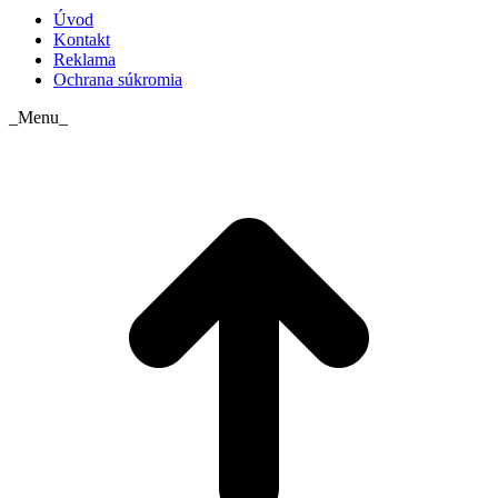
Úvod
Kontakt
Reklama
Ochrana súkromia
_Menu_
t
T