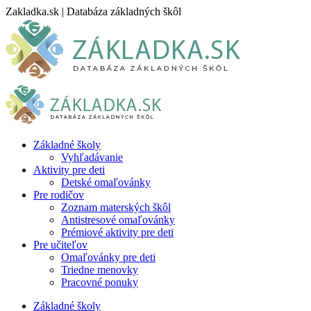
Skip
Zakladka.sk | Databáza základných škôl
to
content
Základné školy
Vyhľadávanie
Aktivity pre deti
Detské omaľovánky
Pre rodičov
Zoznam materských škôl
Antistresové omaľovánky
Prémiové aktivity pre deti
Pre učiteľov
Omaľovánky pre deti
Triedne menovky
Pracovné ponuky
Základné školy