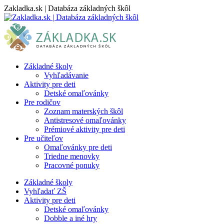
Skip
Zakladka.sk | Databáza základných škôl
to
content
Základné školy
Vyhľadávanie
Aktivity pre deti
Detské omaľovánky
Pre rodičov
Zoznam materských škôl
Antistresové omaľovánky
Prémiové aktivity pre deti
Pre učiteľov
Omaľovánky pre deti
Triedne menovky
Pracovné ponuky
Základné školy
Vyhľadať ZŠ
Aktivity pre deti
Detské omaľovánky
Dobble a iné hry