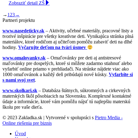
Zobraziť detail ZŠ
→
1
2
3
→
Partneri projektu
www.nasedeticky.sk
– Aktivity, učebné materiály, pracovné listy a
tvorivé inšpirácie pre všetky kreatívne deti. Vynikajúca stránka plná
materiálov, ktoré rodičom aj učiteľom pomôžu zabaviť deti na dlhé
hodiny.
Vyčarujte deťom na tvári úsmev
www.omalovanky.sk
– Omaľovánky pre deti aj antistresové
maľovánky pre dospelých, ktoré si môžete zadarmo stiahnuť alebo
vyfarbiť online priamo v prehliadači. Na stránke nájdete viac ako
1000 omaľovánok a každý deň pribúdajú nové kúsky.
Vyfarbite si
s nami svoj svet
.
www.skolkari.sk
– Databáza štátnych, súkromných a cirkevných
materských škôl pôsobiacich na Slovensku. Komplexné kontaktné
údaje a informácie, ktoré vám pomôžu nájsť tú najlepšiu materskú
školu pre vaše dieťa.
© 2023 Zakladka.sk | Vytvorené v spolupráci s
Pietro Media -
Online riešenia pre biznis
Úvod