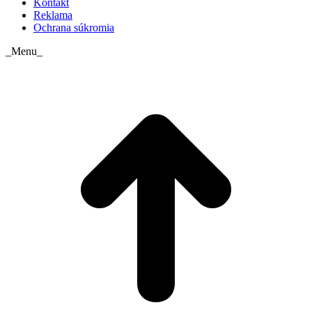
Kontakt
Reklama
Ochrana súkromia
_Menu_
t
T