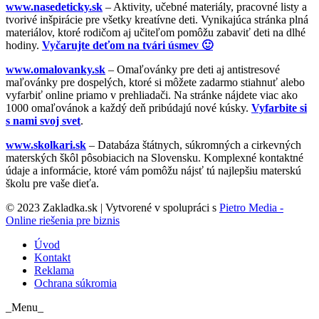
www.nasedeticky.sk
– Aktivity, učebné materiály, pracovné listy a
tvorivé inšpirácie pre všetky kreatívne deti. Vynikajúca stránka plná
materiálov, ktoré rodičom aj učiteľom pomôžu zabaviť deti na dlhé
hodiny.
Vyčarujte deťom na tvári úsmev 🙂
www.omalovanky.sk
– Omaľovánky pre deti aj antistresové
maľovánky pre dospelých, ktoré si môžete zadarmo stiahnuť alebo
vyfarbiť online priamo v prehliadači. Na stránke nájdete viac ako
1000 omaľovánok a každý deň pribúdajú nové kúsky.
Vyfarbite si
s nami svoj svet
.
www.skolkari.sk
– Databáza štátnych, súkromných a cirkevných
materských škôl pôsobiacich na Slovensku. Komplexné kontaktné
údaje a informácie, ktoré vám pomôžu nájsť tú najlepšiu materskú
školu pre vaše dieťa.
© 2023 Zakladka.sk | Vytvorené v spolupráci s
Pietro Media -
Online riešenia pre biznis
Úvod
Kontakt
Reklama
Ochrana súkromia
_Menu_