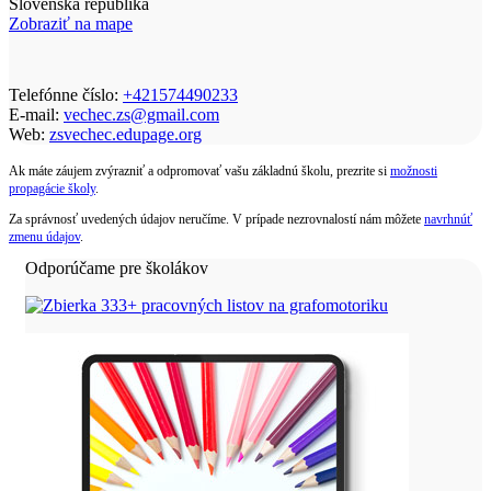
Slovenská republika
Zobraziť na mape
Telefónne číslo:
+421574490233
E-mail:
vechec.zs@gmail.com
Web:
zsvechec.edupage.org
Ak máte záujem zvýrazniť a odpromovať vašu základnú školu, prezrite si
možnosti
propagácie školy
.
Za správnosť uvedených údajov neručíme. V prípade nezrovnalostí nám môžete
navrhnúť
zmenu údajov
.
Odporúčame pre školákov