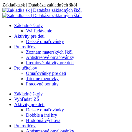
Skip
Zakladka.sk | Databáza základných škôl
to
content
Základné školy
Vyhľadávanie
Aktivity pre deti
Detské omaľovánky
Pre rodičov
Zoznam materských škôl
Antistresové omaľovánky
Prémiové aktivity pre deti
Pre učiteľov
Omaľovánky pre deti
Triedne menovky
Pracovné ponuky
Základné školy
Vyhľadať ZŠ
Aktivity pre deti
Detské omaľovánky
Dobble a iné hry
Hudobná výchova
Pre rodičov
Antistresové omaľovánky