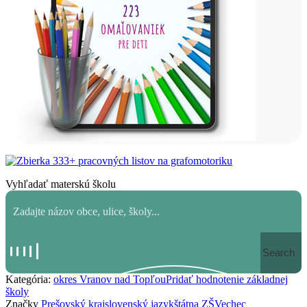
Vyhľadať materskú školu
Search
Kategória:
okres Vranov nad Topľou
Pridať hodnotenie základnej
školy
Značky
Prešovský kraj
slovenský jazyk
štátna ZŠ
Vechec