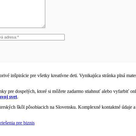
vorivé inšpirácie pre všetky kreatívne deti. Vynikajúca stránka plná ma
y pre dospelých, ktoré si môžete zadarmo stiahnuť alebo vyfarbiť onl
svoj svet
.
rských škôl pôsobiacich na Slovensku. Komplexné kontaktné údaje a i
riešenia pre biznis