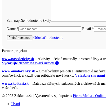
Sem napíšte hodnotenie školy
Name *
Email *
Odoslať hodnotenie
Partneri projektu
www.nasedeticky.sk
– Aktivity, učebné materiály, pracovné listy a t
Vyčarujte deťom na tvári úsmev 🙂
www.omalovanky.sk
– Omaľovánky pre deti aj antistresové maľovánk
omaľovánok a každý deň pribúdajú nové kúsky.
Vyfarbite si s nami 
www.skolkari.sk
– Databáza štátnych, súkromných a cirkevných mate
vaše dieťa.
© 2023 Zakladka.sk | Vytvorené v spolupráci s
Pietro Media - Online 
Úvod