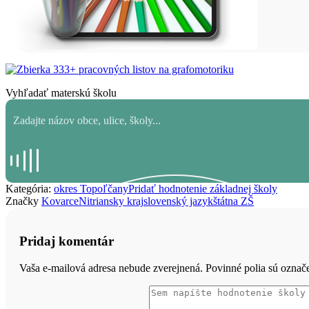
Vyhľadať materskú školu
Kategória:
okres Topoľčany
Pridať hodnotenie základnej školy
Značky
Kovarce
Nitriansky kraj
slovenský jazyk
štátna ZŠ
Pridaj komentár
Vaša e-mailová adresa nebude zverejnená. Povinné polia sú ozna