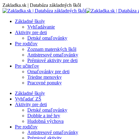
Skip
Zakladka.sk | Databáza základných škôl
to
content
Základné školy
Vyhľadávanie
Aktivity pre deti
Detské omaľovánky
Pre rodičov
Zoznam materských škôl
Antistresové omaľovánky
Prémiové aktivity pre deti
Pre učiteľov
Omaľovánky pre deti
Triedne menovky
Pracovné ponuky
Základné školy
Vyhľadať ZŠ
Aktivity pre deti
Detské omaľovánky
Dobble a iné hry
Hudobná výchova
Pre rodičov
Antistresové omaľovánky
Prémiové aktivity