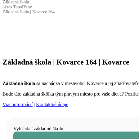
Základná škola
okres Topoľčany
Základná škola | Kovarce 164…
Základná škola | Kovarce 164 | Kovarce
Základná škola
sa nachádza v meste/obci Kovarce a jej zriaďovate
Bude táto základná škôlka tým pravým miesto pre vaše dieťa? Pozrite s
Viac informácií
|
Kontaktné údaje
Vyhľadať základnú školu