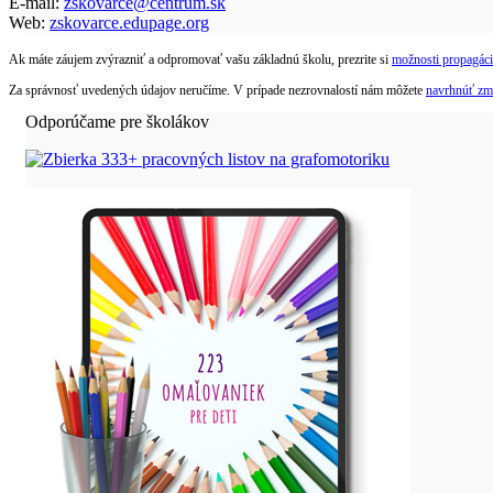
E-mail:
zskovarce@centrum.sk
Web:
zskovarce.edupage.org
Ak máte záujem zvýrazniť a odpromovať vašu základnú školu, prezrite si
možnosti propagáci
Za správnosť uvedených údajov neručíme. V prípade nezrovnalostí nám môžete
navrhnúť zm
Odporúčame pre školákov