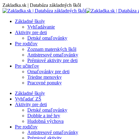
Skip
Zakladka.sk | Databáza základných škôl
to
content
Základné školy
Vyhľadávanie
Aktivity pre deti
Detské omaľovánky
Pre rodičov
Zoznam materských škôl
Antistresové omaľovánky
Prémiové aktivity pre deti
Pre učiteľov
Omaľovánky pre deti
Triedne menovky
Pracovné ponuky
Základné školy
Vyhľadať ZŠ
Aktivity pre deti
Detské omaľovánky
Dobble a iné hry
Hudobná výchova
Pre rodičov
Antistresové omaľovánky
Prémiové aktivity