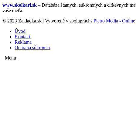
www.skolkari.sk
– Databáza štátnych, súkromných a cirkevných mate
vaše dieťa.
© 2023 Zakladka.sk | Vytvorené v spolupráci s
Pietro Media - Online 
Úvod
Kontakt
Reklama
Ochrana súkromia
_Menu_