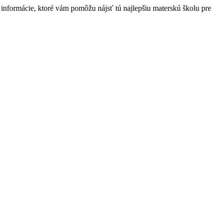
nformácie, ktoré vám pomôžu nájsť tú najlepšiu materskú školu pre
t
T