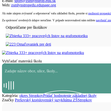
E-mail:
sport@zsmlynstrop.edu.sk
Web:
zsmlynstropedu.edupage.org
Ak máte záujem zvýrazniť a odpromovať vašu základnú školu, prezrite si
možnosti propagáci
Za správnosť uvedených údajov neručíme. V prípade nezrovnalostí nám môžete
navrhnúť zm
Odporúčame pre školákov
Vyhľadať materskú školu
Kategória:
okres Stropkov
Pridať hodnotenie základnej školy
Značky
Prešovský kraj
slovenský jazyk
štátna ZŠ
Stropkov