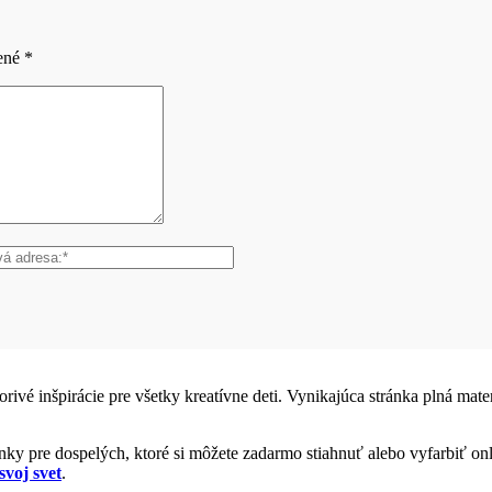
čené
*
vorivé inšpirácie pre všetky kreatívne deti. Vynikajúca stránka plná ma
y pre dospelých, ktoré si môžete zadarmo stiahnuť alebo vyfarbiť onl
svoj svet
.