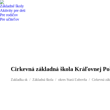
Základné školy
Aktivity pre deti
Pre rodičov
Pre učiteľov
Cirkevná základná škola Kráľovnej Pok
You are here:
Zakladka.sk
Základná škola
okres Stará Ľubovňa
Cirkevná zá