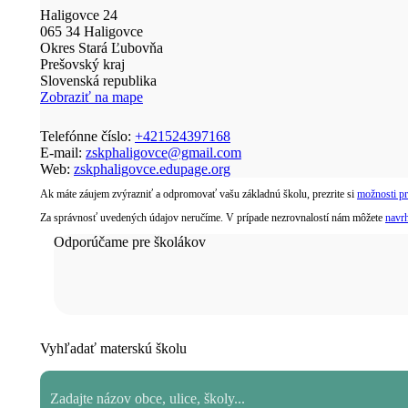
Haligovce 24
065 34 Haligovce
Okres Stará Ľubovňa
Prešovský kraj
Slovenská republika
Zobraziť na mape
Telefónne číslo:
+421524397168
E-mail:
zskphaligovce@gmail.com
Web:
zskphaligovce.edupage.org
Ak máte záujem zvýrazniť a odpromovať vašu základnú školu, prezrite si
možnosti pr
Za správnosť uvedených údajov neručíme. V prípade nezrovnalostí nám môžete
navr
Odporúčame pre školákov
Vyhľadať materskú školu