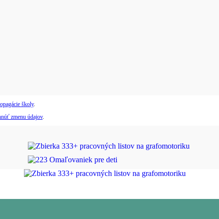
opagácie školy
.
hnúť zmenu údajov
.