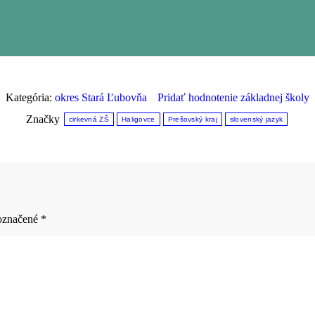
Kategória:
okres Stará Ľubovňa
Pridať hodnotenie základnej školy
Značky
cirkevná ZŠ
Haligovce
Prešovský kraj
slovenský jazyk
 označené
*