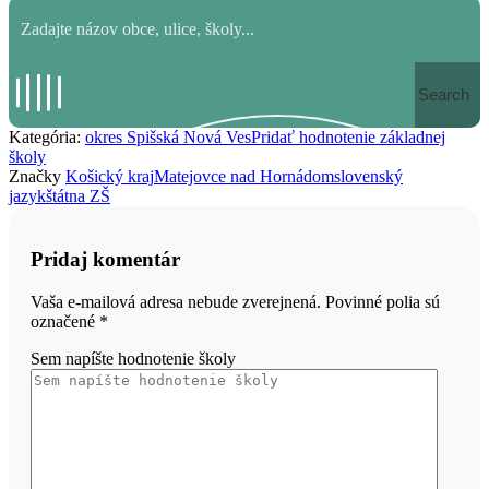
Search
Kategória:
okres Spišská Nová Ves
Pridať hodnotenie základnej
školy
Značky
Košický kraj
Matejovce nad Hornádom
slovenský
jazyk
štátna ZŠ
Pridaj komentár
Vaša e-mailová adresa nebude zverejnená. Povinné polia sú
označené
*
Sem napíšte hodnotenie školy