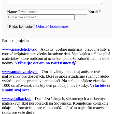
Name *
Email *
Odoslať hodnotenie
Partneri projektu
www.nasedeticky.sk
– Aktivity, učebné materiály, pracovné listy a
tvorivé inšpirácie pre všetky kreatívne deti. Vynikajúca stránka plná
materiálov, ktoré rodičom aj učiteľom pomôžu zabaviť deti na dlhé
hodiny.
Vyčarujte deťom na tvári úsmev 🙂
www.omalovanky.sk
– Omaľovánky pre deti aj antistresové
maľovánky pre dospelých, ktoré si môžete zadarmo stiahnuť alebo
vyfarbiť online priamo v prehliadači. Na stránke nájdete viac ako
1000 omaľovánok a každý deň pribúdajú nové kúsky.
Vyfarbite si
s nami svoj svet
.
www.skolkari.sk
– Databáza štátnych, súkromných a cirkevných
materských škôl pôsobiacich na Slovensku. Komplexné kontaktné
údaje a informácie, ktoré vám pomôžu nájsť tú najlepšiu materskú
školu pre vaše dieťa.