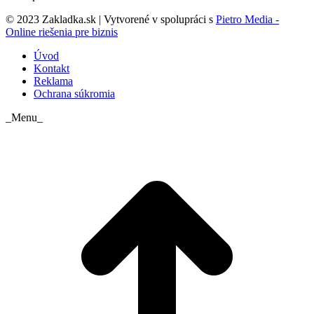
© 2023 Zakladka.sk | Vytvorené v spolupráci s
Pietro Media -
Online riešenia pre biznis
Úvod
Kontakt
Reklama
Ochrana súkromia
_Menu_
t
T