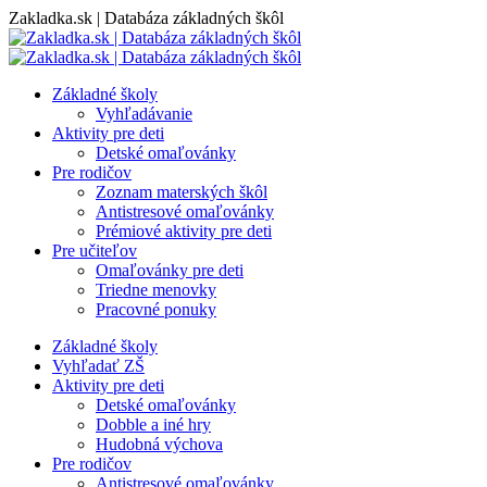
Skip
Zakladka.sk | Databáza základných škôl
to
content
Základné školy
Vyhľadávanie
Aktivity pre deti
Detské omaľovánky
Pre rodičov
Zoznam materských škôl
Antistresové omaľovánky
Prémiové aktivity pre deti
Pre učiteľov
Omaľovánky pre deti
Triedne menovky
Pracovné ponuky
Základné školy
Vyhľadať ZŠ
Aktivity pre deti
Detské omaľovánky
Dobble a iné hry
Hudobná výchova
Pre rodičov
Antistresové omaľovánky