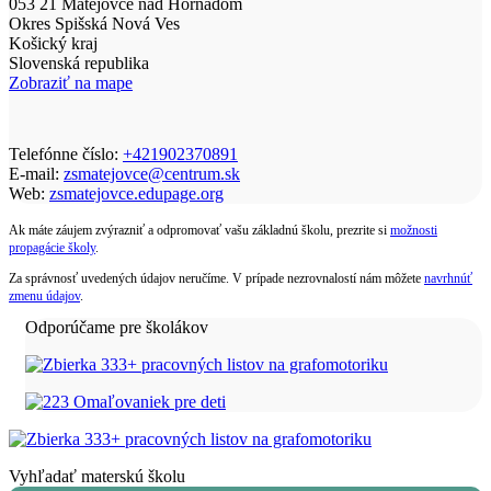
053 21 Matejovce nad Hornádom
Okres Spišská Nová Ves
Košický kraj
Slovenská republika
Zobraziť na mape
Telefónne číslo:
+421902370891
E-mail:
zsmatejovce@centrum.sk
Web:
zsmatejovce.edupage.org
Ak máte záujem zvýrazniť a odpromovať vašu základnú školu, prezrite si
možnosti
propagácie školy
.
Za správnosť uvedených údajov neručíme. V prípade nezrovnalostí nám môžete
navrhnúť
zmenu údajov
.
Odporúčame pre školákov
Vyhľadať materskú školu