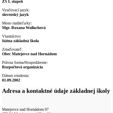
ZŠ I. stupeň
Vyučovací jazyk:
slovenský jazyk
Meno riaditeľa/ky:
Mgr. Roxana Wallachová
Vlastníctvo:
štátna základná škola
Zriaďovateľ:
Obec Matejovce nad Hornádom
Právna forma/Hospodárenie:
Rozpočtová organizácia
Dátum zriadenia:
01.09.2002
Adresa a kontaktné údaje základnej školy
Matejovce nad Hornádom 97