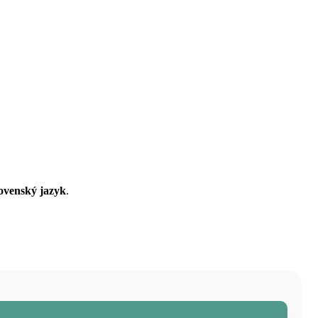
lovenský jazyk
.