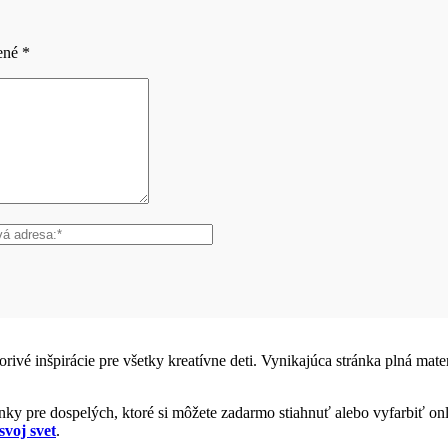
čené
*
vorivé inšpirácie pre všetky kreatívne deti. Vynikajúca stránka plná ma
y pre dospelých, ktoré si môžete zadarmo stiahnuť alebo vyfarbiť onl
svoj svet
.