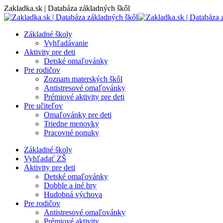
Skip
Zakladka.sk | Databáza základných škôl
to
content
Základné školy
Vyhľadávanie
Aktivity pre deti
Detské omaľovánky
Pre rodičov
Zoznam materských škôl
Antistresové omaľovánky
Prémiové aktivity pre deti
Pre učiteľov
Omaľovánky pre deti
Triedne menovky
Pracovné ponuky
Základné školy
Vyhľadať ZŠ
Aktivity pre deti
Detské omaľovánky
Dobble a iné hry
Hudobná výchova
Pre rodičov
Antistresové omaľovánky
Prémiové aktivity