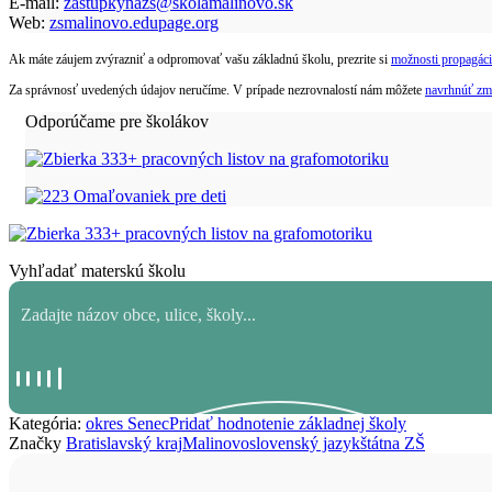
E-mail:
zastupkynazs@skolamalinovo.sk
Web:
zsmalinovo.edupage.org
Ak máte záujem zvýrazniť a odpromovať vašu základnú školu, prezrite si
možnosti propagáci
Za správnosť uvedených údajov neručíme. V prípade nezrovnalostí nám môžete
navrhnúť zm
Odporúčame pre školákov
Vyhľadať materskú školu
Kategória:
okres Senec
Pridať hodnotenie základnej školy
Značky
Bratislavský kraj
Malinovo
slovenský jazyk
štátna ZŠ