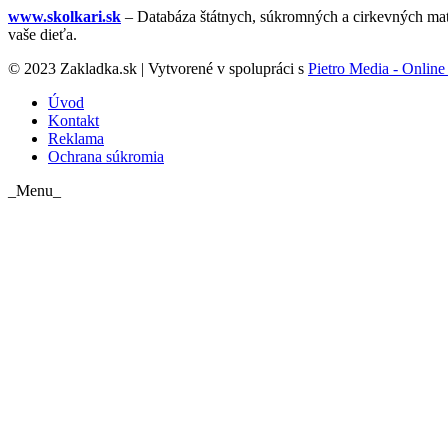
www.skolkari.sk
– Databáza štátnych, súkromných a cirkevných mate
vaše dieťa.
© 2023 Zakladka.sk | Vytvorené v spolupráci s
Pietro Media - Online 
Úvod
Kontakt
Reklama
Ochrana súkromia
_Menu_