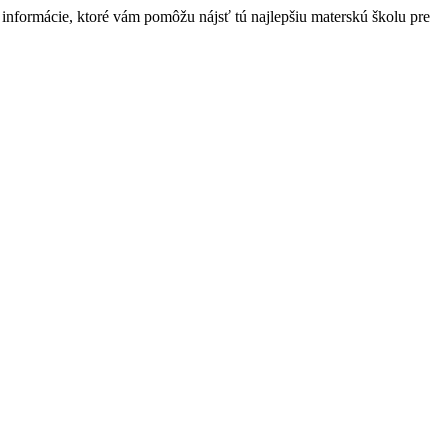
nformácie, ktoré vám pomôžu nájsť tú najlepšiu materskú školu pre
t
T