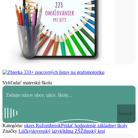
Vyhľadať materskú školu
Search
Kategória:
okres Ružomberok
Pridať hodnotenie základnej školy
Značky
Lúčky
slovenský jazyk
štátna ZŠ
Žilinský kraj