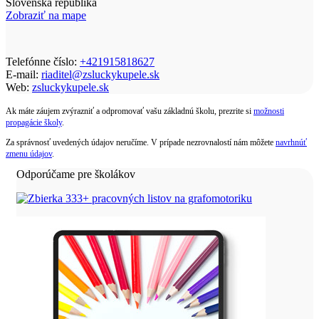
Slovenská republika
Zobraziť na mape
Telefónne číslo:
+421915818627
E-mail:
riaditel@zsluckykupele.sk
Web:
zsluckykupele.sk
Ak máte záujem zvýrazniť a odpromovať vašu základnú školu, prezrite si
možnosti
propagácie školy
.
Za správnosť uvedených údajov neručíme. V prípade nezrovnalostí nám môžete
navrhnúť
zmenu údajov
.
Odporúčame pre školákov