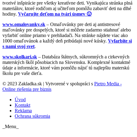
tvorivé inšpirácie pre všetky kreatívne deti. Vynikajúca stránka plná
materiálov, ktoré rodičom aj učiteľom pomôžu zabaviť deti na dlhé
hodiny.
Vyčarujte deťom na tvári úsmev 🙂
www.omalovanky.sk
– Omaľovánky pre deti aj antistresové
maľovánky pre dospelých, ktoré si môžete zadarmo stiahnuť alebo
vyfarbiť online priamo v prehliadači. Na stránke nájdete viac ako
1000 omaľovánok a každý deň pribúdajú nové kúsky.
Vyfarbite si
s nami svoj svet
.
www.skolkari.sk
– Databáza štátnych, súkromných a cirkevných
materských škôl pôsobiacich na Slovensku. Komplexné kontaktné
údaje a informácie, ktoré vám pomôžu nájsť tú najlepšiu materskú
školu pre vaše dieťa.
© 2023 Zakladka.sk | Vytvorené v spolupráci s
Pietro Media -
Online riešenia pre biznis
Úvod
Kontakt
Reklama
Ochrana súkromia
_Menu_