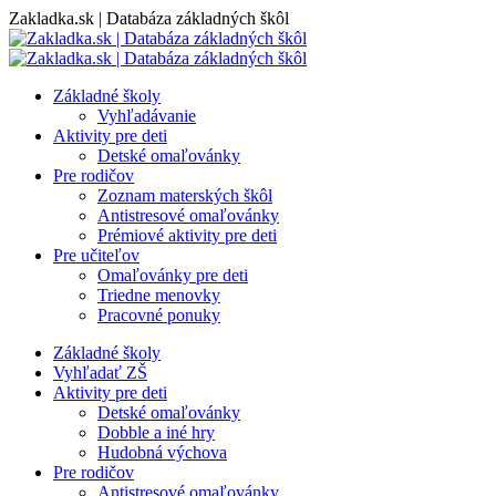
Skip
Zakladka.sk | Databáza základných škôl
to
content
Základné školy
Vyhľadávanie
Aktivity pre deti
Detské omaľovánky
Pre rodičov
Zoznam materských škôl
Antistresové omaľovánky
Prémiové aktivity pre deti
Pre učiteľov
Omaľovánky pre deti
Triedne menovky
Pracovné ponuky
Základné školy
Vyhľadať ZŠ
Aktivity pre deti
Detské omaľovánky
Dobble a iné hry
Hudobná výchova
Pre rodičov
Antistresové omaľovánky