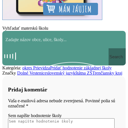
Vyhľadať materskú školu
Search
Kategória:
okres Prievidza
Pridať hodnotenie základnej školy
Značky
Dolné Vestenice
slovenský jazyk
štátna ZŠ
Trenčiansky kraj
Pridaj komentár
Vaša e-mailová adresa nebude zverejnená. Povinné polia sú
označené
*
Sem napíšte hodnotenie školy