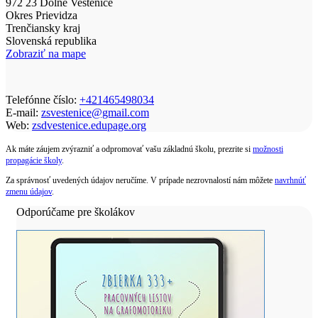
972 23 Dolné Vestenice
Okres Prievidza
Trenčiansky kraj
Slovenská republika
Zobraziť na mape
Telefónne číslo:
+421465498034
E-mail:
zsvestenice@gmail.com
Web:
zsdvestenice.edupage.org
Ak máte záujem zvýrazniť a odpromovať vašu základnú školu, prezrite si
možnosti
propagácie školy
.
Za správnosť uvedených údajov neručíme. V prípade nezrovnalostí nám môžete
navrhnúť
zmenu údajov
.
Odporúčame pre školákov