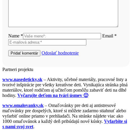
Name *
Email *
Odoslať hodnotenie
Partneri projektu
www.nasedeticky.sk
– Aktivity, učebné materiály, pracovné listy a
tvorivé inšpirácie pre všetky kreatívne deti. Vynikajúca stránka plná
materiálov, ktoré rodičom aj učiteľom pomôžu zabaviť deti na dlhé
hodiny.
Vyčarujte deťom na tvári úsmev 🙂
www.omalovanky.sk
– Omaľovánky pre deti aj antistresové
maľovánky pre dospelých, ktoré si môžete zadarmo stiahnuť alebo
vyfarbiť online priamo v prehliadači. Na stránke nájdete viac ako
1000 omaľovánok a každý deň pribúdajú nové kúsky.
Vyfarbite si
s nami svoj svet
.