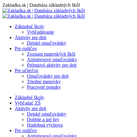
Skip
Zakladka.sk | Databáza základných škôl
to
content
Základné školy
Vyhľadávanie
Aktivity pre deti
Detské omaľovánky
Pre rodičov
Zoznam materských škôl
Antistresové omaľovánky
Prémiové aktivity pre deti
Pre učiteľov
Omaľovánky pre deti
Triedne menovky
Pracovné ponuky
Základné školy
Vyhľadať ZŠ
Aktivity pre deti
Detské omaľovánky
Dobble a iné hry
Hudobná výchova
Pre rodičov
Antistresové omaľovánky