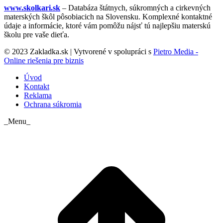
www.skolkari.sk
– Databáza štátnych, súkromných a cirkevných
materských škôl pôsobiacich na Slovensku. Komplexné kontaktné
údaje a informácie, ktoré vám pomôžu nájsť tú najlepšiu materskú
školu pre vaše dieťa.
© 2023 Zakladka.sk | Vytvorené v spolupráci s
Pietro Media -
Online riešenia pre biznis
Úvod
Kontakt
Reklama
Ochrana súkromia
_Menu_
t
T