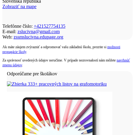
Slovenská republika
Zobraziť na mape
Telefónne číslo:
+421527754135
E-mail:
zslucivna@gmail.com
Web:
zssmslucivna.edupage.org
Ak máte záujem zvýrazniť a odpromovať vašu základnú školu, prezrite si
možnosti
propagácie školy
.
Za správnosť uvedených údajov neručíme. V prípade nezrovnalostí nám môžete
navrhnúť
zmenu údajov
.
Odporúčame pre školákov