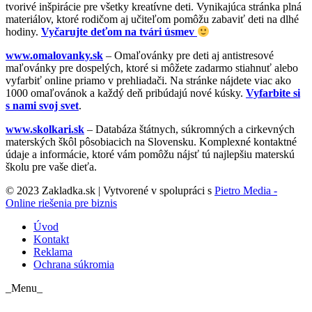
tvorivé inšpirácie pre všetky kreatívne deti. Vynikajúca stránka plná
materiálov, ktoré rodičom aj učiteľom pomôžu zabaviť deti na dlhé
hodiny.
Vyčarujte deťom na tvári úsmev
www.omalovanky.sk
– Omaľovánky pre deti aj antistresové
maľovánky pre dospelých, ktoré si môžete zadarmo stiahnuť alebo
vyfarbiť online priamo v prehliadači. Na stránke nájdete viac ako
1000 omaľovánok a každý deň pribúdajú nové kúsky.
Vyfarbite si
s nami svoj svet
.
www.skolkari.sk
– Databáza štátnych, súkromných a cirkevných
materských škôl pôsobiacich na Slovensku. Komplexné kontaktné
údaje a informácie, ktoré vám pomôžu nájsť tú najlepšiu materskú
školu pre vaše dieťa.
© 2023 Zakladka.sk | Vytvorené v spolupráci s
Pietro Media -
Online riešenia pre biznis
Úvod
Kontakt
Reklama
Ochrana súkromia
_Menu_