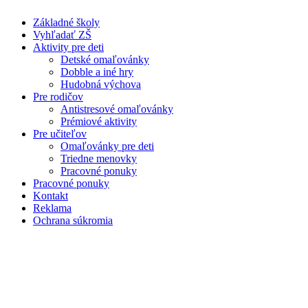
Skip
Základné školy
to
Vyhľadať ZŠ
content
Aktivity pre deti
Detské omaľovánky
Dobble a iné hry
Hudobná výchova
Pre rodičov
Antistresové omaľovánky
Prémiové aktivity
Pre učiteľov
Omaľovánky pre deti
Triedne menovky
Pracovné ponuky
Pracovné ponuky
Kontakt
Reklama
Ochrana súkromia