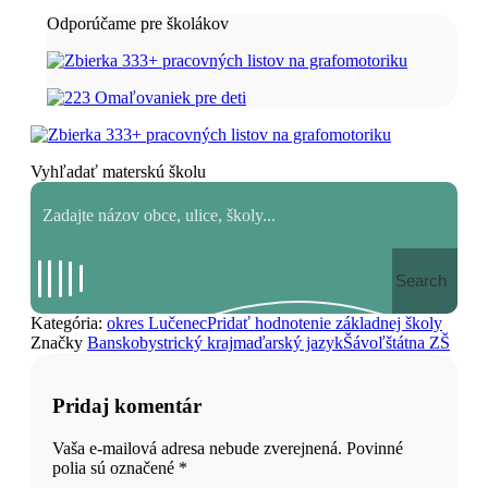
Odporúčame pre školákov
Vyhľadať materskú školu
Search
Kategória:
okres Lučenec
Pridať hodnotenie základnej školy
Značky
Banskobystrický kraj
maďarský jazyk
Šávoľ
štátna ZŠ
Pridaj komentár
Vaša e-mailová adresa nebude zverejnená. Povinné
polia sú označené
*