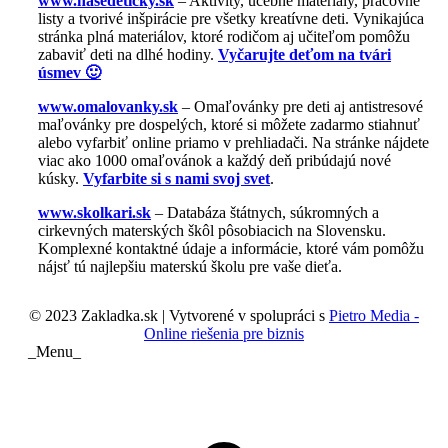
www.nasedeticky.sk
– Aktivity, učebné materiály, pracovné
listy a tvorivé inšpirácie pre všetky kreatívne deti. Vynikajúca
stránka plná materiálov, ktoré rodičom aj učiteľom pomôžu
zabaviť deti na dlhé hodiny.
Vyčarujte deťom na tvári
úsmev 🙂
www.omalovanky.sk
– Omaľovánky pre deti aj antistresové
maľovánky pre dospelých, ktoré si môžete zadarmo stiahnuť
alebo vyfarbiť online priamo v prehliadači. Na stránke nájdete
viac ako 1000 omaľovánok a každý deň pribúdajú nové
kúsky.
Vyfarbite si s nami svoj svet
.
www.skolkari.sk
– Databáza štátnych, súkromných a
cirkevných materských škôl pôsobiacich na Slovensku.
Komplexné kontaktné údaje a informácie, ktoré vám pomôžu
nájsť tú najlepšiu materskú školu pre vaše dieťa.
© 2023 Zakladka.sk | Vytvorené v spolupráci s
Pietro Media -
Online riešenia pre biznis
_Menu_
t
T