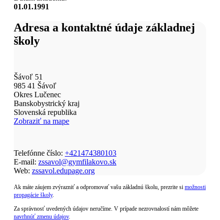
01.01.1991
Adresa a kontaktné údaje základnej
školy
Šávoľ 51
985 41 Šávoľ
Okres Lučenec
Banskobystrický kraj
Slovenská republika
Zobraziť na mape
Telefónne číslo:
+421474380103
E-mail:
zssavol@gymfilakovo.sk
Web:
zssavol.edupage.org
Ak máte záujem zvýrazniť a odpromovať vašu základnú školu, prezrite si
možnosti
propagácie školy
.
Za správnosť uvedených údajov neručíme. V prípade nezrovnalostí nám môžete
navrhnúť zmenu údajov
.