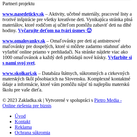
Partneri projektu
www.nasedeticky.sk
– Aktivity, učebné materiály, pracovné listy a
tvorivé inšpirácie pre všetky kreatívne deti. Vynikajúca stránka plná
materiálov, ktoré rodičom aj učiteľom pomôžu zabaviť deti na dlhé
hodiny.
Vyčarujte deťom na tvári úsmev 🙂
www.omalovanky.sk
– Omaľovánky pre deti aj antistresové
maľovánky pre dospelých, ktoré si môžete zadarmo stiahnuť alebo
vyfarbiť online priamo v prehliadači. Na stránke nájdete viac ako
1000 omaľovánok a každý deň pribúdajú nové kúsky.
Vyfarbite si
s nami svoj svet
.
www.skolkari.sk
– Databáza štátnych, súkromných a cirkevných
materských škôl pôsobiacich na Slovensku. Komplexné kontaktné
údaje a informácie, ktoré vám pomôžu nájsť tú najlepšiu materskú
školu pre vaše dieťa.
© 2023 Zakladka.sk | Vytvorené v spolupráci s
Pietro Media -
Online riešenia pre biznis
Úvod
Kontakt
Reklama
Ochrana súkromia