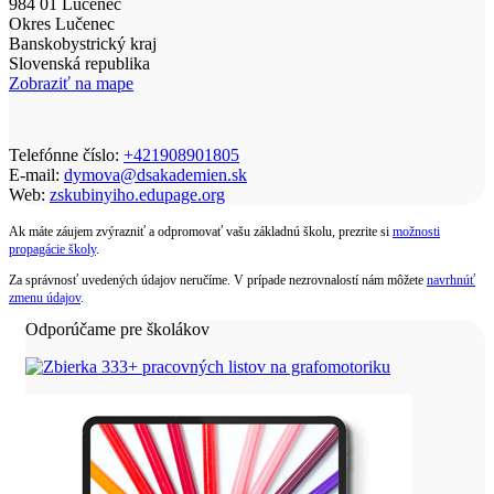
984 01 Lučenec
Okres Lučenec
Banskobystrický kraj
Slovenská republika
Zobraziť na mape
Telefónne číslo:
+421908901805
E-mail:
dymova@dsakademien.sk
Web:
zskubinyiho.edupage.org
Ak máte záujem zvýrazniť a odpromovať vašu základnú školu, prezrite si
možnosti
propagácie školy
.
Za správnosť uvedených údajov neručíme. V prípade nezrovnalostí nám môžete
navrhnúť
zmenu údajov
.
Odporúčame pre školákov