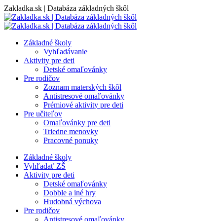
Skip
Zakladka.sk | Databáza základných škôl
to
content
Základné školy
Vyhľadávanie
Aktivity pre deti
Detské omaľovánky
Pre rodičov
Zoznam materských škôl
Antistresové omaľovánky
Prémiové aktivity pre deti
Pre učiteľov
Omaľovánky pre deti
Triedne menovky
Pracovné ponuky
Základné školy
Vyhľadať ZŠ
Aktivity pre deti
Detské omaľovánky
Dobble a iné hry
Hudobná výchova
Pre rodičov
Antistresové omaľovánky