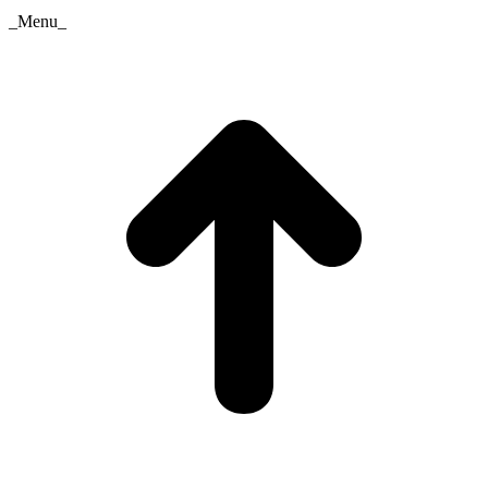
_Menu_
t
T