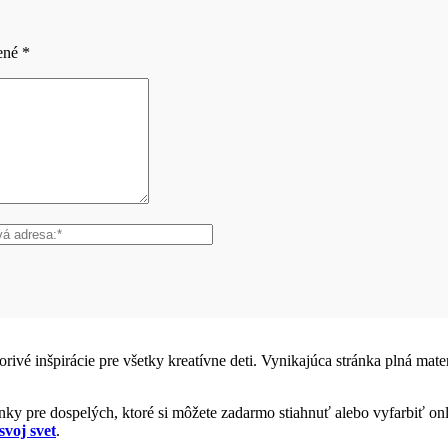
čené
*
vorivé inšpirácie pre všetky kreatívne deti. Vynikajúca stránka plná ma
y pre dospelých, ktoré si môžete zadarmo stiahnuť alebo vyfarbiť onl
svoj svet
.