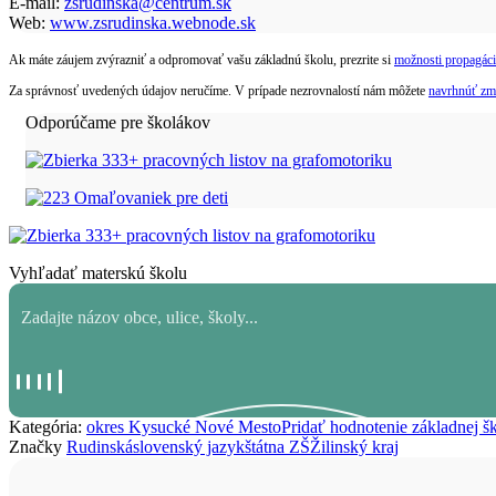
E-mail:
zsrudinska@centrum.sk
Web:
www.zsrudinska.webnode.sk
Ak máte záujem zvýrazniť a odpromovať vašu základnú školu, prezrite si
možnosti propagáci
Za správnosť uvedených údajov neručíme. V prípade nezrovnalostí nám môžete
navrhnúť zm
Odporúčame pre školákov
Vyhľadať materskú školu
Kategória:
okres Kysucké Nové Mesto
Pridať hodnotenie základnej š
Značky
Rudinská
slovenský jazyk
štátna ZŠ
Žilinský kraj