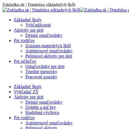
Skip
Zakladka.sk | Databáza základných škôl
to
content
Základné školy
Vyhľadávanie
Aktivity pre deti
Detské omaľovánky
Pre rodičov
Zoznam materských škôl
Antistresové omaľovánky
Prémiové aktivity pre deti
Pre učiteľov
Omaľovánky pre deti
Triedne menovky
Pracovné ponuky
Základné školy
Vyhľadať ZŠ
Aktivity pre deti
Detské omaľovánky
Dobble a iné hry
Hudobná výchova
Pre rodičov
Antistresové omaľovánky
Prémiové aktivity