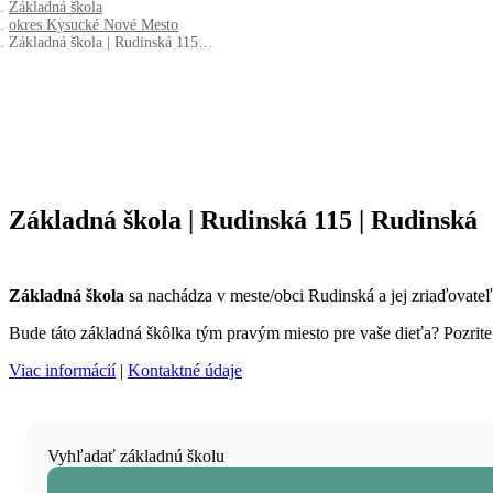
Základná škola
okres Kysucké Nové Mesto
Základná škola | Rudinská 115…
Základná škola | Rudinská 115 | Rudinská
Základná škola
sa nachádza v meste/obci Rudinská a jej zriaďovat
Bude táto základná škôlka tým pravým miesto pre vaše dieťa? Pozrite s
Viac informácií
|
Kontaktné údaje
Vyhľadať základnú školu