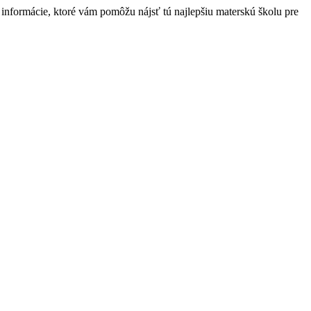
nformácie, ktoré vám pomôžu nájsť tú najlepšiu materskú školu pre
t
T