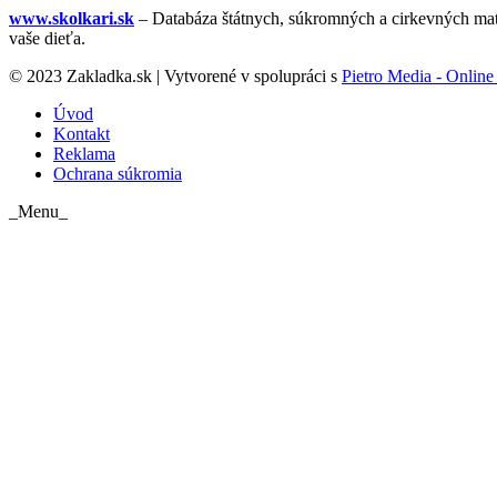
www.skolkari.sk
– Databáza štátnych, súkromných a cirkevných mate
vaše dieťa.
© 2023 Zakladka.sk | Vytvorené v spolupráci s
Pietro Media - Online 
Úvod
Kontakt
Reklama
Ochrana súkromia
_Menu_