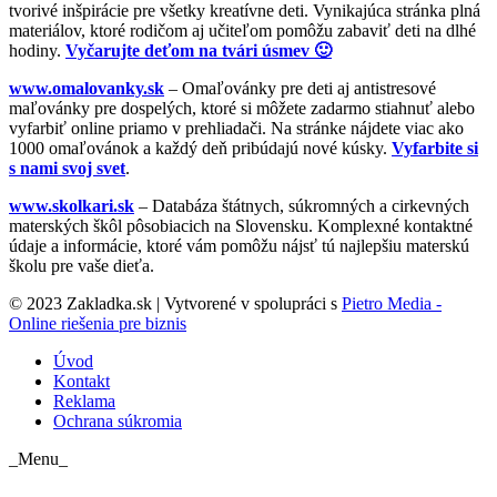
tvorivé inšpirácie pre všetky kreatívne deti. Vynikajúca stránka plná
materiálov, ktoré rodičom aj učiteľom pomôžu zabaviť deti na dlhé
hodiny.
Vyčarujte deťom na tvári úsmev 🙂
www.omalovanky.sk
– Omaľovánky pre deti aj antistresové
maľovánky pre dospelých, ktoré si môžete zadarmo stiahnuť alebo
vyfarbiť online priamo v prehliadači. Na stránke nájdete viac ako
1000 omaľovánok a každý deň pribúdajú nové kúsky.
Vyfarbite si
s nami svoj svet
.
www.skolkari.sk
– Databáza štátnych, súkromných a cirkevných
materských škôl pôsobiacich na Slovensku. Komplexné kontaktné
údaje a informácie, ktoré vám pomôžu nájsť tú najlepšiu materskú
školu pre vaše dieťa.
© 2023 Zakladka.sk | Vytvorené v spolupráci s
Pietro Media -
Online riešenia pre biznis
Úvod
Kontakt
Reklama
Ochrana súkromia
_Menu_