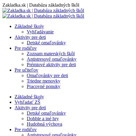
Skip
Zakladka.sk | Databáza základných škôl
to
content
Základné školy
Vyhľadávanie
Aktivity pre deti
Detské omaľovánky
Pre rodičov
Zoznam materských škôl
Antistresové omaľovánky
Prémiové aktivity pre deti
Pre učiteľov
Omaľovánky pre deti
Triedne menovky
Pracovné ponuky
Základné školy
Vyhľadať ZŠ
Aktivity pre deti
Detské omaľovánky
Dobble a iné hry
Hudobná výchova
Pre rodičov
Antistresové omaľovánky