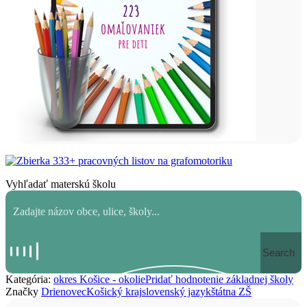
Vyhľadať materskú školu
Search
Kategória:
okres Košice - okolie
Pridať hodnotenie základnej školy
Značky
Drienovec
Košický kraj
slovenský jazyk
štátna ZŠ