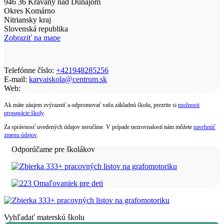
946 36 Kravany nad Dunajom
Okres Komárno
Nitriansky kraj
Slovenská republika
Zobraziť na mape
Telefónne číslo:
+421948285256
E-mail:
karvaiskola@centrum.sk
Web:
Ak máte záujem zvýrazniť a odpromovať vašu základnú školu, prezrite si
možnosti
propagácie školy
.
Za správnosť uvedených údajov neručíme. V prípade nezrovnalostí nám môžete
navrhnúť
zmenu údajov
.
Odporúčame pre školákov
Vyhľadať materskú školu