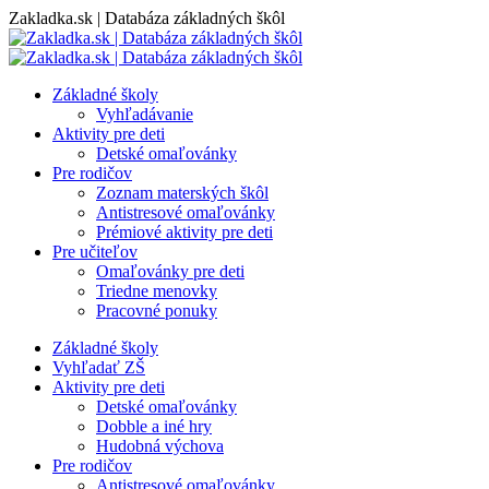
Skip
Zakladka.sk | Databáza základných škôl
to
content
Základné školy
Vyhľadávanie
Aktivity pre deti
Detské omaľovánky
Pre rodičov
Zoznam materských škôl
Antistresové omaľovánky
Prémiové aktivity pre deti
Pre učiteľov
Omaľovánky pre deti
Triedne menovky
Pracovné ponuky
Základné školy
Vyhľadať ZŠ
Aktivity pre deti
Detské omaľovánky
Dobble a iné hry
Hudobná výchova
Pre rodičov
Antistresové omaľovánky