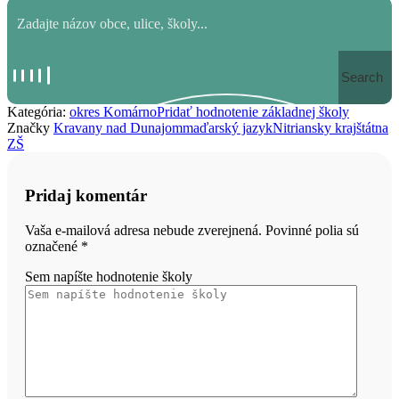
Search
Kategória:
okres Komárno
Pridať hodnotenie základnej školy
Značky
Kravany nad Dunajom
maďarský jazyk
Nitriansky kraj
štátna
ZŠ
Pridaj komentár
Vaša e-mailová adresa nebude zverejnená. Povinné polia sú
označené
*
Sem napíšte hodnotenie školy