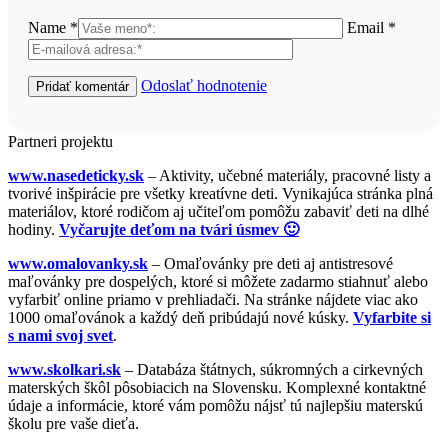
Name *
Email *
Odoslať hodnotenie
Partneri projektu
www.nasedeticky.sk
– Aktivity, učebné materiály, pracovné listy a
tvorivé inšpirácie pre všetky kreatívne deti. Vynikajúca stránka plná
materiálov, ktoré rodičom aj učiteľom pomôžu zabaviť deti na dlhé
hodiny.
Vyčarujte deťom na tvári úsmev 🙂
www.omalovanky.sk
– Omaľovánky pre deti aj antistresové
maľovánky pre dospelých, ktoré si môžete zadarmo stiahnuť alebo
vyfarbiť online priamo v prehliadači. Na stránke nájdete viac ako
1000 omaľovánok a každý deň pribúdajú nové kúsky.
Vyfarbite si
s nami svoj svet
.
www.skolkari.sk
– Databáza štátnych, súkromných a cirkevných
materských škôl pôsobiacich na Slovensku. Komplexné kontaktné
údaje a informácie, ktoré vám pomôžu nájsť tú najlepšiu materskú
školu pre vaše dieťa.