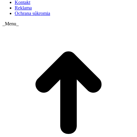
Kontakt
Reklama
Ochrana súkromia
_Menu_
t
T