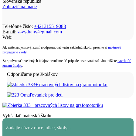
Slovenská republika
Zobraziť na mape
Telefónne číslo:
+421315519088
E-mail:
zsvydrany@gmail.com
Web:
Ak máte záujem zvýrazniť a odpromovať vašu základnú školu, prezrite si
možnosti
propagácie školy
.
Za správnosť uvedených údajov neručíme. V prípade nezrovnalostí nám môžete
navrhnúť
zmenu údajov
.
Odporúčame pre školákov
Vyhľadať materskú školu