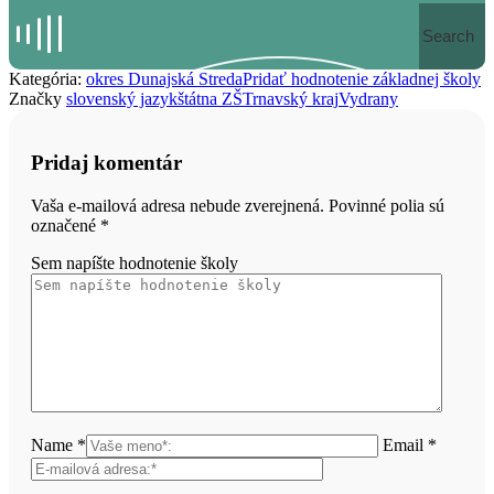
Search
Kategória:
okres Dunajská Streda
Pridať hodnotenie základnej školy
Značky
slovenský jazyk
štátna ZŠ
Trnavský kraj
Vydrany
Pridaj komentár
Vaša e-mailová adresa nebude zverejnená. Povinné polia sú
označené
*
Sem napíšte hodnotenie školy
Name *
Email *