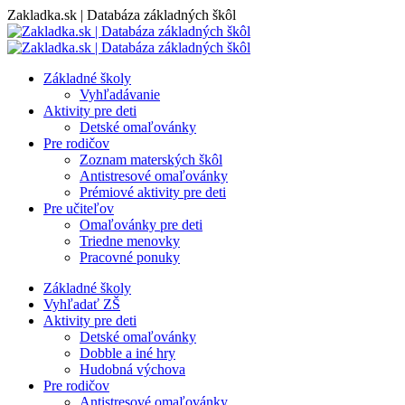
Skip
Zakladka.sk | Databáza základných škôl
to
content
Základné školy
Vyhľadávanie
Aktivity pre deti
Detské omaľovánky
Pre rodičov
Zoznam materských škôl
Antistresové omaľovánky
Prémiové aktivity pre deti
Pre učiteľov
Omaľovánky pre deti
Triedne menovky
Pracovné ponuky
Základné školy
Vyhľadať ZŠ
Aktivity pre deti
Detské omaľovánky
Dobble a iné hry
Hudobná výchova
Pre rodičov
Antistresové omaľovánky