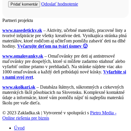
Odoslať hodnotenie
Partneri projektu
www.nasedeticky.sk
– Aktivity, učebné materiály, pracovné listy a
tvorivé inšpirácie pre všetky kreatívne deti. Vynikajúca stránka plná
materiálov, ktoré rodičom aj učiteľom pomôžu zabaviť deti na dlhé
hodiny.
Vyčarujte deťom na tvári úsmev 🙂
www.omalovanky.sk
– Omaľovánky pre deti aj antistresové
maľovánky pre dospelých, ktoré si môžete zadarmo stiahnuť alebo
vyfarbiť online priamo v prehliadači. Na stránke nájdete viac ako
1000 omaľovánok a každý deň pribúdajú nové kúsky.
Vyfarbite si
s nami svoj svet
.
www.skolkari.sk
– Databáza štátnych, súkromných a cirkevných
materských škôl pôsobiacich na Slovensku. Komplexné kontaktné
údaje a informácie, ktoré vám pomôžu nájsť tú najlepšiu materskú
školu pre vaše dieťa.
© 2023 Zakladka.sk | Vytvorené v spolupráci s
Pietro Media -
Online riešenia pre biznis
Úvod