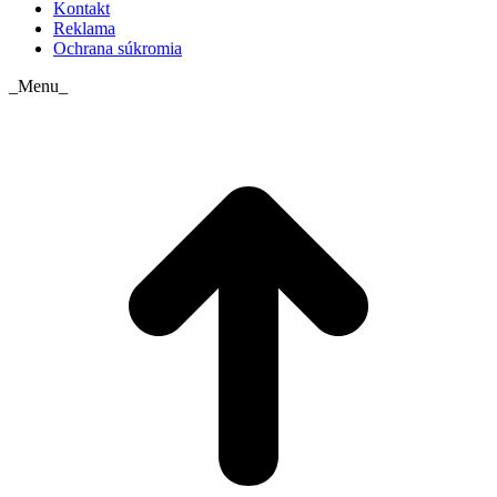
Kontakt
Reklama
Ochrana súkromia
_Menu_
t
T