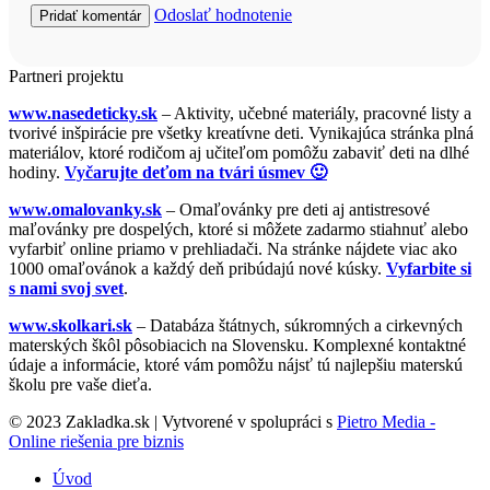
Odoslať hodnotenie
Partneri projektu
www.nasedeticky.sk
– Aktivity, učebné materiály, pracovné listy a
tvorivé inšpirácie pre všetky kreatívne deti. Vynikajúca stránka plná
materiálov, ktoré rodičom aj učiteľom pomôžu zabaviť deti na dlhé
hodiny.
Vyčarujte deťom na tvári úsmev 🙂
www.omalovanky.sk
– Omaľovánky pre deti aj antistresové
maľovánky pre dospelých, ktoré si môžete zadarmo stiahnuť alebo
vyfarbiť online priamo v prehliadači. Na stránke nájdete viac ako
1000 omaľovánok a každý deň pribúdajú nové kúsky.
Vyfarbite si
s nami svoj svet
.
www.skolkari.sk
– Databáza štátnych, súkromných a cirkevných
materských škôl pôsobiacich na Slovensku. Komplexné kontaktné
údaje a informácie, ktoré vám pomôžu nájsť tú najlepšiu materskú
školu pre vaše dieťa.
© 2023 Zakladka.sk | Vytvorené v spolupráci s
Pietro Media -
Online riešenia pre biznis
Úvod