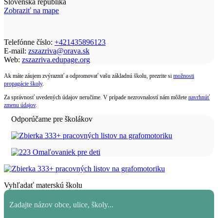
Slovenská republika
Zobraziť na mape
Telefónne číslo:
+421435896123
E-mail:
zszazriva@orava.sk
Web:
zszazriva.edupage.org
Ak máte záujem zvýrazniť a odpromovať vašu základnú školu, prezrite si
možnosti
propagácie školy
.
Za správnosť uvedených údajov neručíme. V prípade nezrovnalostí nám môžete
navrhnúť
zmenu údajov
.
Odporúčame pre školákov
Vyhľadať materskú školu