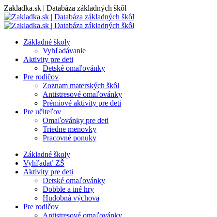
Skip
Zakladka.sk | Databáza základných škôl
to
content
Základné školy
Vyhľadávanie
Aktivity pre deti
Detské omaľovánky
Pre rodičov
Zoznam materských škôl
Antistresové omaľovánky
Prémiové aktivity pre deti
Pre učiteľov
Omaľovánky pre deti
Triedne menovky
Pracovné ponuky
Základné školy
Vyhľadať ZŠ
Aktivity pre deti
Detské omaľovánky
Dobble a iné hry
Hudobná výchova
Pre rodičov
Antistresové omaľovánky