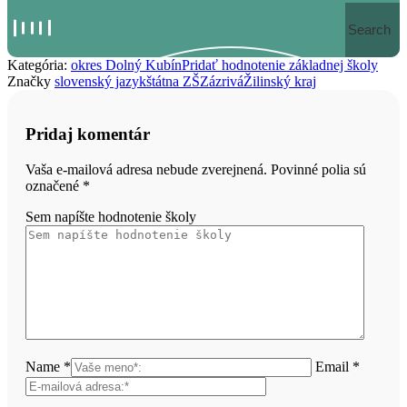
Search
Kategória:
okres Dolný Kubín
Pridať hodnotenie základnej školy
Značky
slovenský jazyk
štátna ZŠ
Zázrivá
Žilinský kraj
Pridaj komentár
Vaša e-mailová adresa nebude zverejnená. Povinné polia sú
označené
*
Sem napíšte hodnotenie školy
Name *
Email *