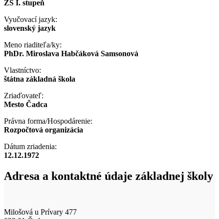
ZŠ I. stupeň
Vyučovací jazyk:
slovenský jazyk
Meno riaditeľa/ky:
PhDr. Miroslava Habčáková Samsonová
Vlastníctvo:
štátna základná škola
Zriaďovateľ:
Mesto Čadca
Právna forma/Hospodárenie:
Rozpočtová organizácia
Dátum zriadenia:
12.12.1972
Adresa a kontaktné údaje základnej školy
Milošová u Prívary 477