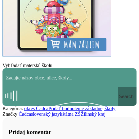
Vyhľadať materskú školu
Search
Kategória:
okres Čadca
Pridať hodnotenie základnej školy
Značky
Čadca
slovenský jazyk
štátna ZŠ
Žilinský kraj
Pridaj komentár