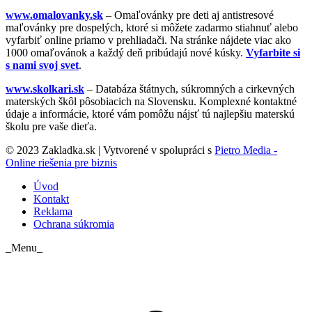
www.omalovanky.sk
– Omaľovánky pre deti aj antistresové
maľovánky pre dospelých, ktoré si môžete zadarmo stiahnuť alebo
vyfarbiť online priamo v prehliadači. Na stránke nájdete viac ako
1000 omaľovánok a každý deň pribúdajú nové kúsky.
Vyfarbite si
s nami svoj svet
.
www.skolkari.sk
– Databáza štátnych, súkromných a cirkevných
materských škôl pôsobiacich na Slovensku. Komplexné kontaktné
údaje a informácie, ktoré vám pomôžu nájsť tú najlepšiu materskú
školu pre vaše dieťa.
© 2023 Zakladka.sk | Vytvorené v spolupráci s
Pietro Media -
Online riešenia pre biznis
Úvod
Kontakt
Reklama
Ochrana súkromia
_Menu_
t
T