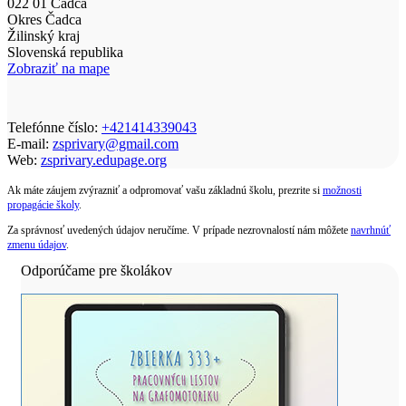
022 01 Čadca
Okres Čadca
Žilinský kraj
Slovenská republika
Zobraziť na mape
Telefónne číslo:
+421414339043
E-mail:
zsprivary@gmail.com
Web:
zsprivary.edupage.org
Ak máte záujem zvýrazniť a odpromovať vašu základnú školu, prezrite si
možnosti
propagácie školy
.
Za správnosť uvedených údajov neručíme. V prípade nezrovnalostí nám môžete
navrhnúť
zmenu údajov
.
Odporúčame pre školákov