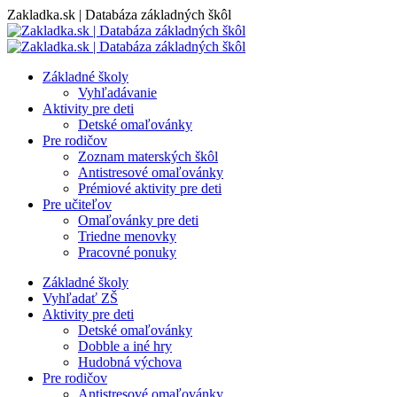
Skip
Zakladka.sk | Databáza základných škôl
to
content
Základné školy
Vyhľadávanie
Aktivity pre deti
Detské omaľovánky
Pre rodičov
Zoznam materských škôl
Antistresové omaľovánky
Prémiové aktivity pre deti
Pre učiteľov
Omaľovánky pre deti
Triedne menovky
Pracovné ponuky
Základné školy
Vyhľadať ZŠ
Aktivity pre deti
Detské omaľovánky
Dobble a iné hry
Hudobná výchova
Pre rodičov
Antistresové omaľovánky