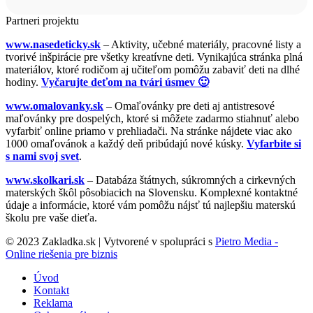
Partneri projektu
www.nasedeticky.sk
– Aktivity, učebné materiály, pracovné listy a
tvorivé inšpirácie pre všetky kreatívne deti. Vynikajúca stránka plná
materiálov, ktoré rodičom aj učiteľom pomôžu zabaviť deti na dlhé
hodiny.
Vyčarujte deťom na tvári úsmev 🙂
www.omalovanky.sk
– Omaľovánky pre deti aj antistresové
maľovánky pre dospelých, ktoré si môžete zadarmo stiahnuť alebo
vyfarbiť online priamo v prehliadači. Na stránke nájdete viac ako
1000 omaľovánok a každý deň pribúdajú nové kúsky.
Vyfarbite si
s nami svoj svet
.
www.skolkari.sk
– Databáza štátnych, súkromných a cirkevných
materských škôl pôsobiacich na Slovensku. Komplexné kontaktné
údaje a informácie, ktoré vám pomôžu nájsť tú najlepšiu materskú
školu pre vaše dieťa.
© 2023 Zakladka.sk | Vytvorené v spolupráci s
Pietro Media -
Online riešenia pre biznis
Úvod
Kontakt
Reklama