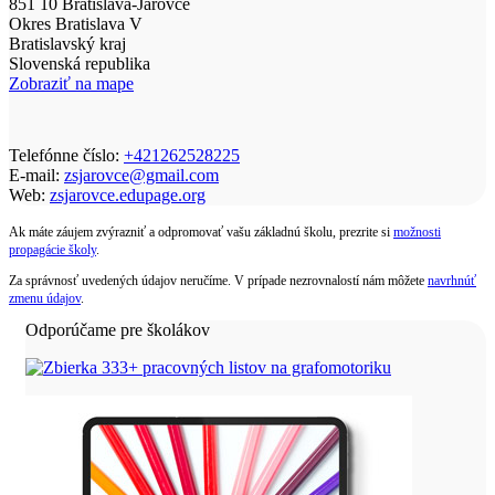
851 10 Bratislava-Jarovce
Okres Bratislava V
Bratislavský kraj
Slovenská republika
Zobraziť na mape
Telefónne číslo:
+421262528225
E-mail:
zsjarovce@gmail.com
Web:
zsjarovce.edupage.org
Ak máte záujem zvýrazniť a odpromovať vašu základnú školu, prezrite si
možnosti
propagácie školy
.
Za správnosť uvedených údajov neručíme. V prípade nezrovnalostí nám môžete
navrhnúť
zmenu údajov
.
Odporúčame pre školákov