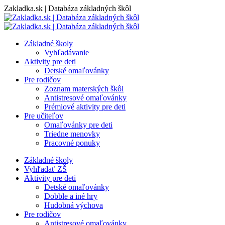
Skip
Zakladka.sk | Databáza základných škôl
to
content
Základné školy
Vyhľadávanie
Aktivity pre deti
Detské omaľovánky
Pre rodičov
Zoznam materských škôl
Antistresové omaľovánky
Prémiové aktivity pre deti
Pre učiteľov
Omaľovánky pre deti
Triedne menovky
Pracovné ponuky
Základné školy
Vyhľadať ZŠ
Aktivity pre deti
Detské omaľovánky
Dobble a iné hry
Hudobná výchova
Pre rodičov
Antistresové omaľovánky