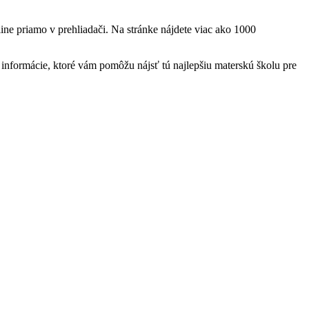
ine priamo v prehliadači. Na stránke nájdete viac ako 1000
nformácie, ktoré vám pomôžu nájsť tú najlepšiu materskú školu pre
t
T