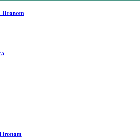
ad Hronom
ca
ad Hronom