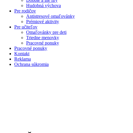
Dobble a iné hry
Hudobná výchova
Pre rodičov
Antistresové omaľovánky
Prémiové aktivity
Pre učiteľov
Omaľovánky pre deti
Triedne menovky
Pracovné ponuky
Pracovné ponuky
Kontakt
Reklama
Ochrana súkromia