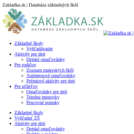
Skip
Zakladka.sk | Databáza základných škôl
to
content
Základné školy
Vyhľadávanie
Aktivity pre deti
Detské omaľovánky
Pre rodičov
Zoznam materských škôl
Antistresové omaľovánky
Prémiové aktivity pre deti
Pre učiteľov
Omaľovánky pre deti
Triedne menovky
Pracovné ponuky
Základné školy
Vyhľadať ZŠ
Aktivity pre deti
Detské omaľovánky