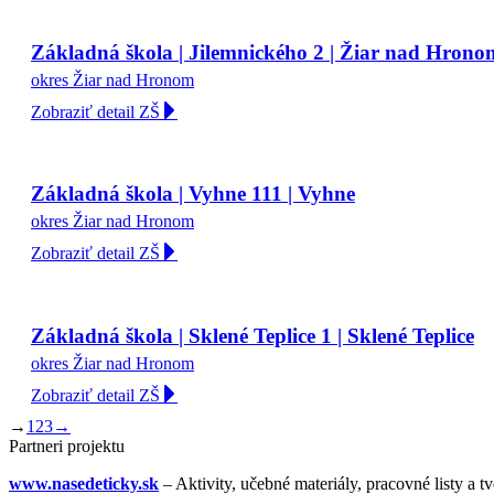
Základná škola | Jilemnického 2 | Žiar nad Hrono
okres Žiar nad Hronom
Zobraziť detail ZŠ
Základná škola | Vyhne 111 | Vyhne
okres Žiar nad Hronom
Zobraziť detail ZŠ
Základná škola | Sklené Teplice 1 | Sklené Teplice
okres Žiar nad Hronom
Zobraziť detail ZŠ
→
1
2
3
→
Partneri projektu
www.nasedeticky.sk
– Aktivity, učebné materiály, pracovné listy a t