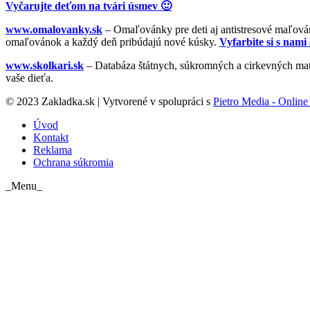
Vyčarujte deťom na tvári úsmev 🙂
www.omalovanky.sk
– Omaľovánky pre deti aj antistresové maľovánk
omaľovánok a každý deň pribúdajú nové kúsky.
Vyfarbite si s nami 
www.skolkari.sk
– Databáza štátnych, súkromných a cirkevných mate
vaše dieťa.
© 2023 Zakladka.sk | Vytvorené v spolupráci s
Pietro Media - Online 
Úvod
Kontakt
Reklama
Ochrana súkromia
_Menu_