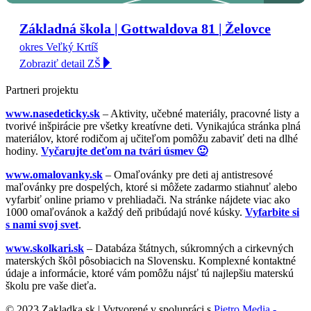
Základná škola | Gottwaldova 81 | Želovce
okres Veľký Krtíš
Zobraziť detail ZŠ
Partneri projektu
www.nasedeticky.sk
– Aktivity, učebné materiály, pracovné listy a
tvorivé inšpirácie pre všetky kreatívne deti. Vynikajúca stránka plná
materiálov, ktoré rodičom aj učiteľom pomôžu zabaviť deti na dlhé
hodiny.
Vyčarujte deťom na tvári úsmev 🙂
www.omalovanky.sk
– Omaľovánky pre deti aj antistresové
maľovánky pre dospelých, ktoré si môžete zadarmo stiahnuť alebo
vyfarbiť online priamo v prehliadači. Na stránke nájdete viac ako
1000 omaľovánok a každý deň pribúdajú nové kúsky.
Vyfarbite si
s nami svoj svet
.
www.skolkari.sk
– Databáza štátnych, súkromných a cirkevných
materských škôl pôsobiacich na Slovensku. Komplexné kontaktné
údaje a informácie, ktoré vám pomôžu nájsť tú najlepšiu materskú
školu pre vaše dieťa.
© 2023 Zakladka.sk | Vytvorené v spolupráci s
Pietro Media -