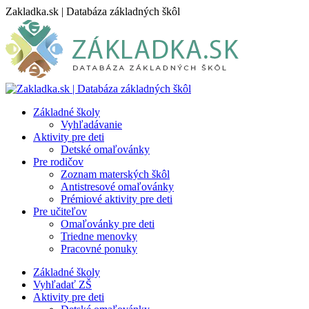
Skip
Zakladka.sk | Databáza základných škôl
to
content
Základné školy
Vyhľadávanie
Aktivity pre deti
Detské omaľovánky
Pre rodičov
Zoznam materských škôl
Antistresové omaľovánky
Prémiové aktivity pre deti
Pre učiteľov
Omaľovánky pre deti
Triedne menovky
Pracovné ponuky
Základné školy
Vyhľadať ZŠ
Aktivity pre deti