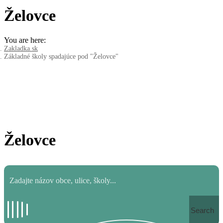
Želovce
You are here:
Zakladka.sk
Základné školy spadajúce pod "Želovce"
Želovce
Search