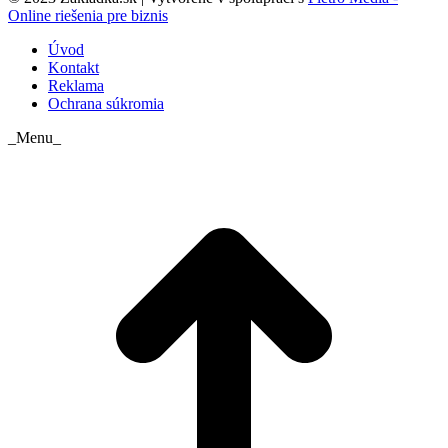
Online riešenia pre biznis
Úvod
Kontakt
Reklama
Ochrana súkromia
_Menu_
t
T