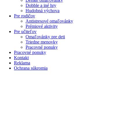
Detské omaľovánky
Dobble a iné hry
Hudobná výchova
Pre rodičov
Antistresové omaľovánky
Prémiové aktivity
Pre učiteľov
Omaľovánky pre deti
Triedne menovky
Pracovné ponuky
Pracovné ponuky
Kontakt
Reklama
Ochrana súkromia