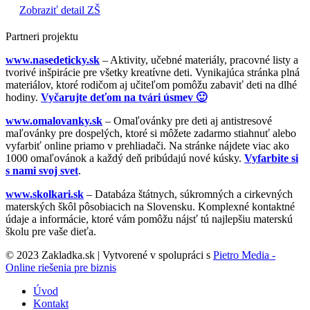
Zobraziť detail ZŠ
Partneri projektu
www.nasedeticky.sk
– Aktivity, učebné materiály, pracovné listy a
tvorivé inšpirácie pre všetky kreatívne deti. Vynikajúca stránka plná
materiálov, ktoré rodičom aj učiteľom pomôžu zabaviť deti na dlhé
hodiny.
Vyčarujte deťom na tvári úsmev 🙂
www.omalovanky.sk
– Omaľovánky pre deti aj antistresové
maľovánky pre dospelých, ktoré si môžete zadarmo stiahnuť alebo
vyfarbiť online priamo v prehliadači. Na stránke nájdete viac ako
1000 omaľovánok a každý deň pribúdajú nové kúsky.
Vyfarbite si
s nami svoj svet
.
www.skolkari.sk
– Databáza štátnych, súkromných a cirkevných
materských škôl pôsobiacich na Slovensku. Komplexné kontaktné
údaje a informácie, ktoré vám pomôžu nájsť tú najlepšiu materskú
školu pre vaše dieťa.
© 2023 Zakladka.sk | Vytvorené v spolupráci s
Pietro Media -
Online riešenia pre biznis
Úvod
Kontakt