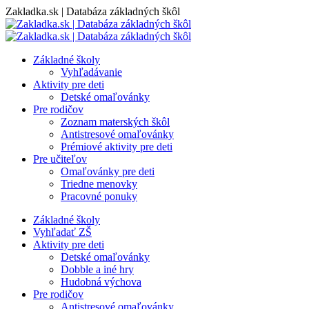
Skip
Zakladka.sk | Databáza základných škôl
to
content
Základné školy
Vyhľadávanie
Aktivity pre deti
Detské omaľovánky
Pre rodičov
Zoznam materských škôl
Antistresové omaľovánky
Prémiové aktivity pre deti
Pre učiteľov
Omaľovánky pre deti
Triedne menovky
Pracovné ponuky
Základné školy
Vyhľadať ZŠ
Aktivity pre deti
Detské omaľovánky
Dobble a iné hry
Hudobná výchova
Pre rodičov
Antistresové omaľovánky