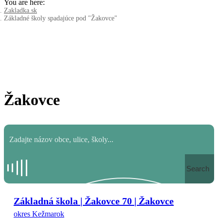
You are here:
Zakladka.sk
Základné školy spadajúce pod "Žakovce"
Žakovce
Search
Základná škola | Žakovce 70 | Žakovce
okres Kežmarok