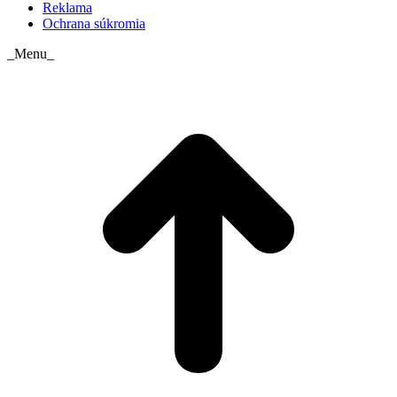
Reklama
Ochrana súkromia
_Menu_
t
T