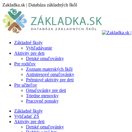
Skip
Zakladka.sk | Databáza základných škôl
to
content
Základné školy
Vyhľadávanie
Aktivity pre deti
Detské omaľovánky
Pre rodičov
Zoznam materských škôl
Antistresové omaľovánky
Prémiové aktivity pre deti
Pre učiteľov
Omaľovánky pre deti
Triedne menovky
Pracovné ponuky
Základné školy
Vyhľadať ZŠ
Aktivity pre deti
Detské omaľovánky