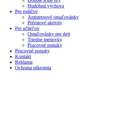
Dobble a iné hry
Hudobná výchova
Pre rodičov
Antistresové omaľovánky
Prémiové aktivity
Pre učiteľov
Omaľovánky pre deti
Triedne menovky
Pracovné ponuky
Pracovné ponuky
Kontakt
Reklama
Ochrana súkromia