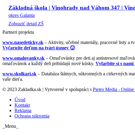
Základná škola | Vinohrady nad Váhom 347 | Vi
okres Galanta
Zobraziť detail ZŠ
Partneri projektu
www.nasedeticky.sk
– Aktivity, učebné materiály, pracovné listy a t
Vyčarujte deťom na tvári úsmev 🙂
www.omalovanky.sk
– Omaľovánky pre deti aj antistresové maľovánk
omaľovánok a každý deň pribúdajú nové kúsky.
Vyfarbite si s nami 
www.skolkari.sk
– Databáza štátnych, súkromných a cirkevných mate
vaše dieťa.
© 2023 Zakladka.sk | Vytvorené v spolupráci s
Pietro Media - Online 
Úvod
Kontakt
Reklama
Ochrana súkromia
_Menu_