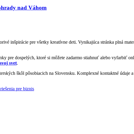
nohrady nad Váhom
vorivé inšpirácie pre všetky kreatívne deti. Vynikajúca stránka plná ma
y pre dospelých, ktoré si môžete zadarmo stiahnuť alebo vyfarbiť onl
svoj svet
.
rských škôl pôsobiacich na Slovensku. Komplexné kontaktné údaje a i
riešenia pre biznis