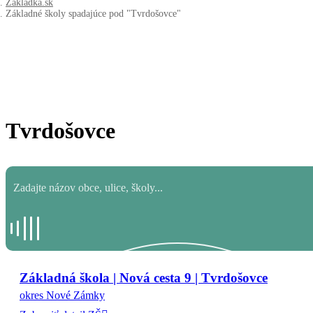
Zakladka.sk
Základné školy spadajúce pod "Tvrdošovce"
Tvrdošovce
Základná škola | Nová cesta 9 | Tvrdošovce
okres Nové Zámky