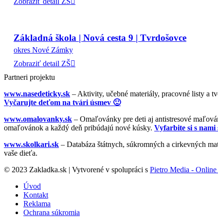
Zobraziť detail ZŠ
Základná škola | Nová cesta 9 | Tvrdošovce
okres Nové Zámky
Zobraziť detail ZŠ
Partneri projektu
www.nasedeticky.sk
– Aktivity, učebné materiály, pracovné listy a t
Vyčarujte deťom na tvári úsmev 🙂
www.omalovanky.sk
– Omaľovánky pre deti aj antistresové maľovánk
omaľovánok a každý deň pribúdajú nové kúsky.
Vyfarbite si s nami 
www.skolkari.sk
– Databáza štátnych, súkromných a cirkevných mate
vaše dieťa.
© 2023 Zakladka.sk | Vytvorené v spolupráci s
Pietro Media - Online 
Úvod
Kontakt
Reklama
Ochrana súkromia