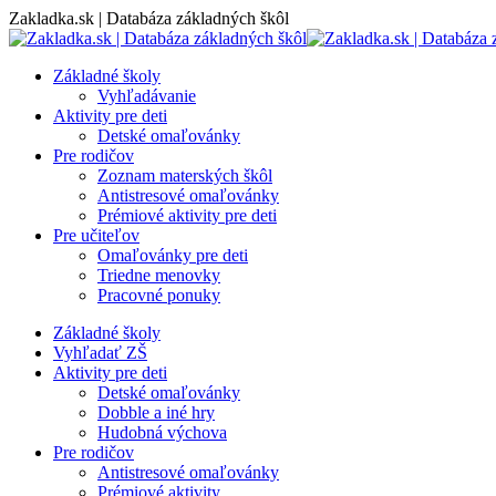
Skip
Zakladka.sk | Databáza základných škôl
to
content
Základné školy
Vyhľadávanie
Aktivity pre deti
Detské omaľovánky
Pre rodičov
Zoznam materských škôl
Antistresové omaľovánky
Prémiové aktivity pre deti
Pre učiteľov
Omaľovánky pre deti
Triedne menovky
Pracovné ponuky
Základné školy
Vyhľadať ZŠ
Aktivity pre deti
Detské omaľovánky
Dobble a iné hry
Hudobná výchova
Pre rodičov
Antistresové omaľovánky
Prémiové aktivity