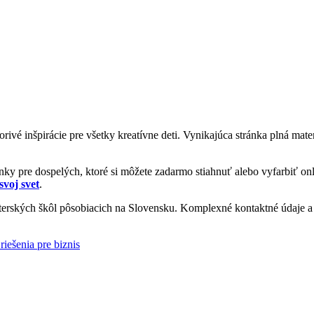
vorivé inšpirácie pre všetky kreatívne deti. Vynikajúca stránka plná ma
y pre dospelých, ktoré si môžete zadarmo stiahnuť alebo vyfarbiť onl
svoj svet
.
rských škôl pôsobiacich na Slovensku. Komplexné kontaktné údaje a i
riešenia pre biznis