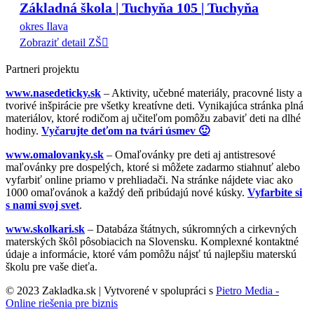
Základná škola | Tuchyňa 105 | Tuchyňa
okres Ilava
Zobraziť detail ZŠ
Partneri projektu
www.nasedeticky.sk
– Aktivity, učebné materiály, pracovné listy a
tvorivé inšpirácie pre všetky kreatívne deti. Vynikajúca stránka plná
materiálov, ktoré rodičom aj učiteľom pomôžu zabaviť deti na dlhé
hodiny.
Vyčarujte deťom na tvári úsmev 🙂
www.omalovanky.sk
– Omaľovánky pre deti aj antistresové
maľovánky pre dospelých, ktoré si môžete zadarmo stiahnuť alebo
vyfarbiť online priamo v prehliadači. Na stránke nájdete viac ako
1000 omaľovánok a každý deň pribúdajú nové kúsky.
Vyfarbite si
s nami svoj svet
.
www.skolkari.sk
– Databáza štátnych, súkromných a cirkevných
materských škôl pôsobiacich na Slovensku. Komplexné kontaktné
údaje a informácie, ktoré vám pomôžu nájsť tú najlepšiu materskú
školu pre vaše dieťa.
© 2023 Zakladka.sk | Vytvorené v spolupráci s
Pietro Media -
Online riešenia pre biznis