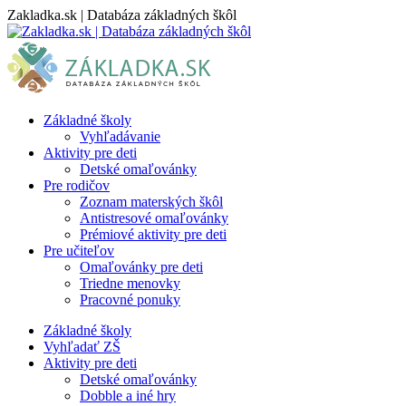
Skip
Zakladka.sk | Databáza základných škôl
to
content
Základné školy
Vyhľadávanie
Aktivity pre deti
Detské omaľovánky
Pre rodičov
Zoznam materských škôl
Antistresové omaľovánky
Prémiové aktivity pre deti
Pre učiteľov
Omaľovánky pre deti
Triedne menovky
Pracovné ponuky
Základné školy
Vyhľadať ZŠ
Aktivity pre deti
Detské omaľovánky
Dobble a iné hry