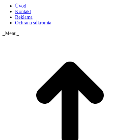
Úvod
Kontakt
Reklama
Ochrana súkromia
_Menu_
t
T