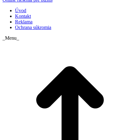
Úvod
Kontakt
Reklama
Ochrana súkromia
_Menu_
t
T