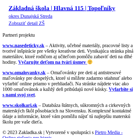
Základná škola | Hlavná 115 | Topoľníky
okres Dunajská Streda
Zobraziť detail ZŠ
Partneri projektu
www.nasedeticky.sk
– Aktivity, učebné materiály, pracovné listy a
tvorivé inšpirácie pre všetky kreatívne deti. Vynikajúca stránka plná
materiálov, ktoré rodičom aj učiteľom pomôžu zabaviť deti na dlhé
hodiny.
Vyčarujte deťom na tvári úsmev
www.omalovanky.sk
– Omaľovánky pre deti aj antistresové
maľovánky pre dospelých, ktoré si môžete zadarmo stiahnuť alebo
vyfarbiť online priamo v prehliadači. Na stránke nájdete viac ako
1000 omaľovánok a každý deň pribúdajú nové kúsky.
Vyfarbite si
s nami svoj svet
.
www.skolkari.sk
– Databáza štátnych, súkromných a cirkevných
materských škôl pôsobiacich na Slovensku. Komplexné kontaktné
údaje a informácie, ktoré vám pomôžu nájsť tú najlepšiu materskú
školu pre vaše dieťa.
© 2023 Zakladka.sk | Vytvorené v spolupráci s
Pietro Media -
Online riešenia pre biznis