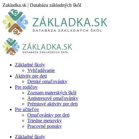
Skip
Zakladka.sk | Databáza základných škôl
to
content
Základné školy
Vyhľadávanie
Aktivity pre deti
Detské omaľovánky
Pre rodičov
Zoznam materských škôl
Antistresové omaľovánky
Prémiové aktivity pre deti
Pre učiteľov
Omaľovánky pre deti
Triedne menovky
Pracovné ponuky
Základné školy