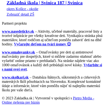
Základná škola | Svinica 187 | Svinica
okres Košice - okolie
Zobraziť detail ZŠ
Partneri projektu
www.nasedeticky.sk
– Aktivity, učebné materiály, pracovné listy a
tvorivé inšpirácie pre všetky kreatívne deti. Vynikajúca stránka plná
materiálov, ktoré rodičom aj učiteľom pomôžu zabaviť deti na dlhé
hodiny.
Vyčarujte deťom na tvári úsmev 🙂
www.omalovanky.sk
– Omaľovánky pre deti aj antistresové
maľovánky pre dospelých, ktoré si môžete zadarmo stiahnuť alebo
vyfarbiť online priamo v prehliadači. Na stránke nájdete viac ako
1000 omaľovánok a každý deň pribúdajú nové kúsky.
Vyfarbite si
s nami svoj svet
.
www.skolkari.sk
– Databáza štátnych, súkromných a cirkevných
materských škôl pôsobiacich na Slovensku. Komplexné kontaktné
údaje a informácie, ktoré vám pomôžu nájsť tú najlepšiu materskú
školu pre vaše dieťa.
© 2023 Zakladka.sk | Vytvorené v spolupráci s
Pietro Media -
Online riešenia pre biznis