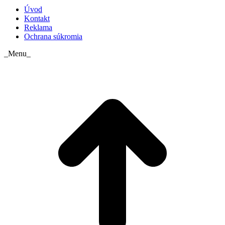
Úvod
Kontakt
Reklama
Ochrana súkromia
_Menu_
t
T