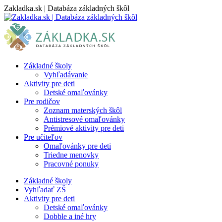
Skip
Zakladka.sk | Databáza základných škôl
to
content
Základné školy
Vyhľadávanie
Aktivity pre deti
Detské omaľovánky
Pre rodičov
Zoznam materských škôl
Antistresové omaľovánky
Prémiové aktivity pre deti
Pre učiteľov
Omaľovánky pre deti
Triedne menovky
Pracovné ponuky
Základné školy
Vyhľadať ZŠ
Aktivity pre deti
Detské omaľovánky
Dobble a iné hry