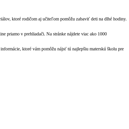
teriálov, ktoré rodičom aj učiteľom pomôžu zabaviť deti na dlhé hodiny.
ine priamo v prehliadači. Na stránke nájdete viac ako 1000
nformácie, ktoré vám pomôžu nájsť tú najlepšiu materskú školu pre
t
T