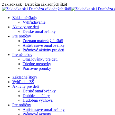
Skip
Zakladka.sk | Databáza základných škôl
to
content
Základné školy
Vyhľadávanie
Aktivity pre deti
Detské omaľovánky
Pre rodičov
Zoznam materských škôl
Antistresové omaľovánky
Prémiové aktivity pre deti
Pre učiteľov
Omaľovánky pre deti
Triedne menovky
Pracovné ponuky
Základné školy
Vyhľadať ZŠ
Aktivity pre deti
Detské omaľovánky
Dobble a iné hry
Hudobná výchova
Pre rodičov
Antistresové omaľovánky
Prémiové aktivity