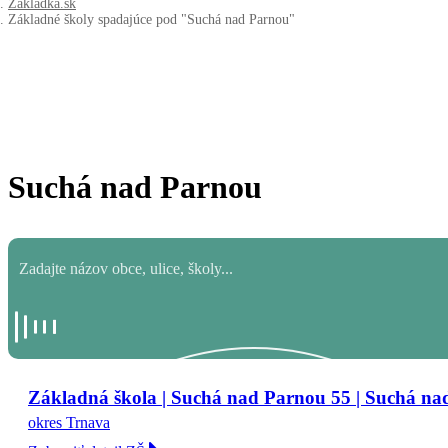
Zakladka.sk
Základné školy spadajúce pod "Suchá nad Parnou"
Suchá nad Parnou
Základná škola | Suchá nad Parnou 55 | Suchá n
okres Trnava