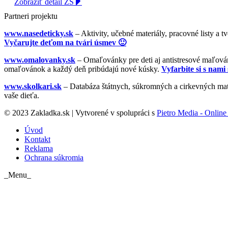
Zobraziť detail ZŠ
Partneri projektu
www.nasedeticky.sk
– Aktivity, učebné materiály, pracovné listy a t
Vyčarujte deťom na tvári úsmev 🙂
www.omalovanky.sk
– Omaľovánky pre deti aj antistresové maľovánk
omaľovánok a každý deň pribúdajú nové kúsky.
Vyfarbite si s nami 
www.skolkari.sk
– Databáza štátnych, súkromných a cirkevných mate
vaše dieťa.
© 2023 Zakladka.sk | Vytvorené v spolupráci s
Pietro Media - Online 
Úvod
Kontakt
Reklama
Ochrana súkromia
_Menu_