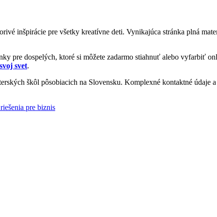
vorivé inšpirácie pre všetky kreatívne deti. Vynikajúca stránka plná ma
y pre dospelých, ktoré si môžete zadarmo stiahnuť alebo vyfarbiť onl
svoj svet
.
rských škôl pôsobiacich na Slovensku. Komplexné kontaktné údaje a i
riešenia pre biznis