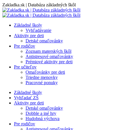
Skip
Zakladka.sk | Databáza základných škôl
to
content
Základné školy
Vyhľadávanie
Aktivity pre deti
Detské omaľovánky
Pre rodičov
Zoznam materských škôl
Antistresové omaľovánky
Prémiové aktivity pre deti
Pre učiteľov
Omaľovánky pre deti
Triedne menovky
Pracovné ponuky
Základné školy
Vyhľadať ZŠ
Aktivity pre deti
Detské omaľovánky
Dobble a iné hry
Hudobná výchova
Pre rodičov
Antistresové omaľovánky