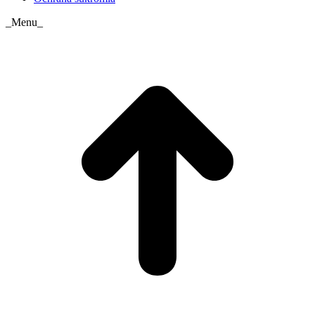
_Menu_
t
T