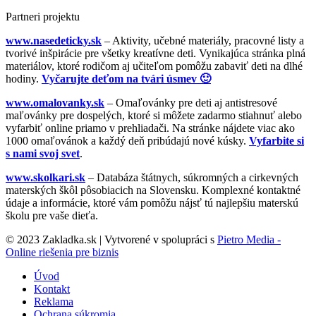
Partneri projektu
www.nasedeticky.sk
– Aktivity, učebné materiály, pracovné listy a
tvorivé inšpirácie pre všetky kreatívne deti. Vynikajúca stránka plná
materiálov, ktoré rodičom aj učiteľom pomôžu zabaviť deti na dlhé
hodiny.
Vyčarujte deťom na tvári úsmev 🙂
www.omalovanky.sk
– Omaľovánky pre deti aj antistresové
maľovánky pre dospelých, ktoré si môžete zadarmo stiahnuť alebo
vyfarbiť online priamo v prehliadači. Na stránke nájdete viac ako
1000 omaľovánok a každý deň pribúdajú nové kúsky.
Vyfarbite si
s nami svoj svet
.
www.skolkari.sk
– Databáza štátnych, súkromných a cirkevných
materských škôl pôsobiacich na Slovensku. Komplexné kontaktné
údaje a informácie, ktoré vám pomôžu nájsť tú najlepšiu materskú
školu pre vaše dieťa.
© 2023 Zakladka.sk | Vytvorené v spolupráci s
Pietro Media -
Online riešenia pre biznis
Úvod
Kontakt
Reklama
Ochrana súkromia