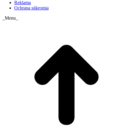
Reklama
Ochrana súkromia
_Menu_
t
T