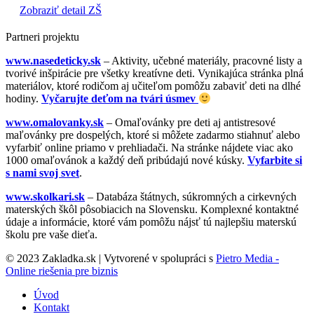
Zobraziť detail ZŠ
Partneri projektu
www.nasedeticky.sk
– Aktivity, učebné materiály, pracovné listy a
tvorivé inšpirácie pre všetky kreatívne deti. Vynikajúca stránka plná
materiálov, ktoré rodičom aj učiteľom pomôžu zabaviť deti na dlhé
hodiny.
Vyčarujte deťom na tvári úsmev
www.omalovanky.sk
– Omaľovánky pre deti aj antistresové
maľovánky pre dospelých, ktoré si môžete zadarmo stiahnuť alebo
vyfarbiť online priamo v prehliadači. Na stránke nájdete viac ako
1000 omaľovánok a každý deň pribúdajú nové kúsky.
Vyfarbite si
s nami svoj svet
.
www.skolkari.sk
– Databáza štátnych, súkromných a cirkevných
materských škôl pôsobiacich na Slovensku. Komplexné kontaktné
údaje a informácie, ktoré vám pomôžu nájsť tú najlepšiu materskú
školu pre vaše dieťa.
© 2023 Zakladka.sk | Vytvorené v spolupráci s
Pietro Media -
Online riešenia pre biznis
Úvod
Kontakt