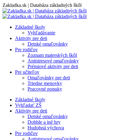
Skip
Zakladka.sk | Databáza základných škôl
to
content
Základné školy
Vyhľadávanie
Aktivity pre deti
Detské omaľovánky
Pre rodičov
Zoznam materských škôl
Antistresové omaľovánky
Prémiové aktivity pre deti
Pre učiteľov
Omaľovánky pre deti
Triedne menovky
Pracovné ponuky
Základné školy
Vyhľadať ZŠ
Aktivity pre deti
Detské omaľovánky
Dobble a iné hry
Hudobná výchova
Pre rodičov
Antistresové omaľovánky