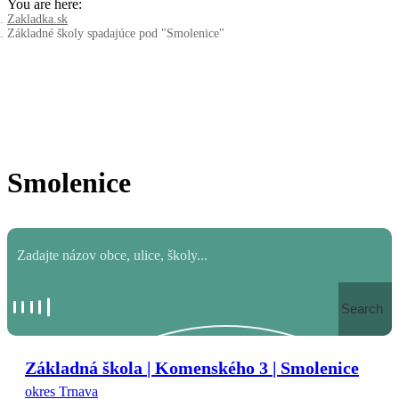
You are here:
Zakladka.sk
Základné školy spadajúce pod "Smolenice"
Smolenice
Search
Základná škola | Komenského 3 | Smolenice
okres Trnava