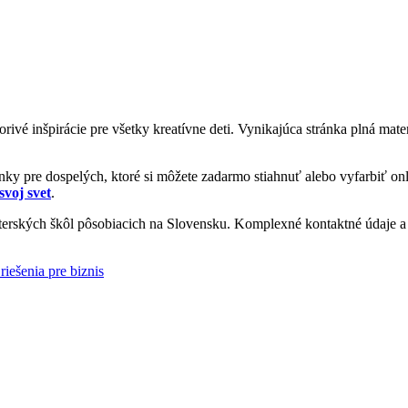
vorivé inšpirácie pre všetky kreatívne deti. Vynikajúca stránka plná ma
y pre dospelých, ktoré si môžete zadarmo stiahnuť alebo vyfarbiť onl
svoj svet
.
rských škôl pôsobiacich na Slovensku. Komplexné kontaktné údaje a i
riešenia pre biznis