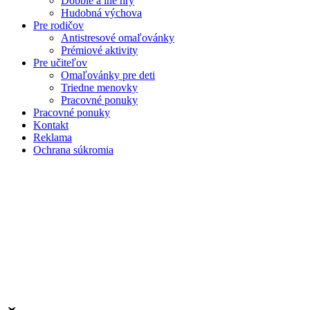
Dobble a iné hry
Hudobná výchova
Pre rodičov
Antistresové omaľovánky
Prémiové aktivity
Pre učiteľov
Omaľovánky pre deti
Triedne menovky
Pracovné ponuky
Pracovné ponuky
Kontakt
Reklama
Ochrana súkromia