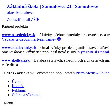
Základná škola | Šamudovce 23 | Šamudovce
okres Michalovce
Zobraziť detail ZŠ
Partneri projektu
www.nasedeticky.sk
– Aktivity, učebné materiály, pracovné listy a t
Vyčarujte deťom na tvári úsmev 🙂
www.omalovanky.sk
– Omaľovánky pre deti aj antistresové maľovánk
omaľovánok a každý deň pribúdajú nové kúsky.
Vyfarbite si s nami 
www.skolkari.sk
– Databáza štátnych, súkromných a cirkevných mate
vaše dieťa.
© 2023 Zakladka.sk | Vytvorené v spolupráci s
Pietro Media - Online 
Úvod
Kontakt
Reklama
Ochrana súkromia
_Menu_