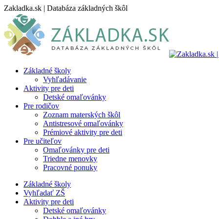
Skip
Zakladka.sk | Databáza základných škôl
to
content
Základné školy
Vyhľadávanie
Aktivity pre deti
Detské omaľovánky
Pre rodičov
Zoznam materských škôl
Antistresové omaľovánky
Prémiové aktivity pre deti
Pre učiteľov
Omaľovánky pre deti
Triedne menovky
Pracovné ponuky
Základné školy
Vyhľadať ZŠ
Aktivity pre deti
Detské omaľovánky