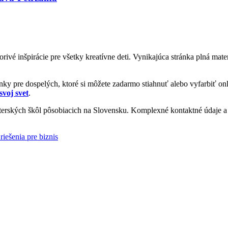
vorivé inšpirácie pre všetky kreatívne deti. Vynikajúca stránka plná ma
y pre dospelých, ktoré si môžete zadarmo stiahnuť alebo vyfarbiť onl
svoj svet
.
rských škôl pôsobiacich na Slovensku. Komplexné kontaktné údaje a i
riešenia pre biznis