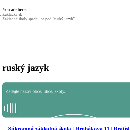
You are here:
Zakladka.sk
Základné školy spadajúce pod "ruský jazyk"
ruský jazyk
Súkromná základná škola | Hrobákova 11 | Bratisl