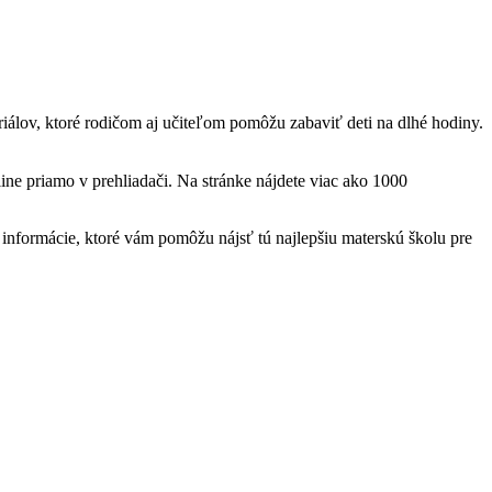
teriálov, ktoré rodičom aj učiteľom pomôžu zabaviť deti na dlhé hodiny.
ine priamo v prehliadači. Na stránke nájdete viac ako 1000
nformácie, ktoré vám pomôžu nájsť tú najlepšiu materskú školu pre
t
T