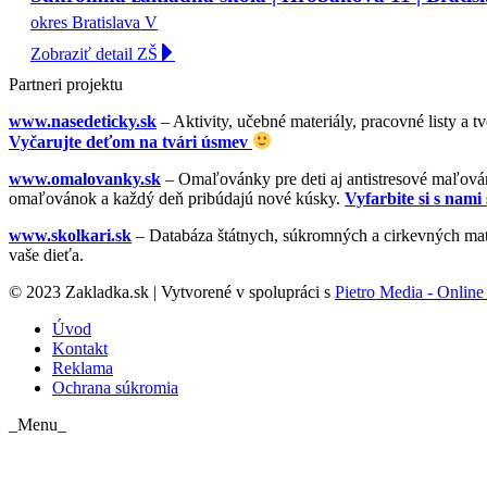
okres Bratislava V
Zobraziť detail ZŠ
Partneri projektu
www.nasedeticky.sk
– Aktivity, učebné materiály, pracovné listy a t
Vyčarujte deťom na tvári úsmev
www.omalovanky.sk
– Omaľovánky pre deti aj antistresové maľovánk
omaľovánok a každý deň pribúdajú nové kúsky.
Vyfarbite si s nami 
www.skolkari.sk
– Databáza štátnych, súkromných a cirkevných mate
vaše dieťa.
© 2023 Zakladka.sk | Vytvorené v spolupráci s
Pietro Media - Online 
Úvod
Kontakt
Reklama
Ochrana súkromia
_Menu_