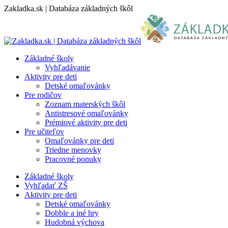
Skip
Zakladka.sk | Databáza základných škôl
to
content
Základné školy
Vyhľadávanie
Aktivity pre deti
Detské omaľovánky
Pre rodičov
Zoznam materských škôl
Antistresové omaľovánky
Prémiové aktivity pre deti
Pre učiteľov
Omaľovánky pre deti
Triedne menovky
Pracovné ponuky
Základné školy
Vyhľadať ZŠ
Aktivity pre deti
Detské omaľovánky
Dobble a iné hry
Hudobná výchova