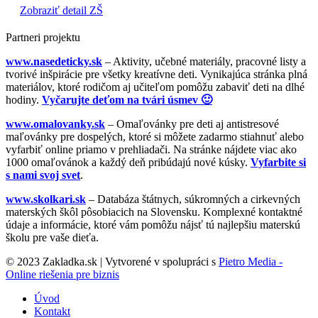
Zobraziť detail ZŠ
Partneri projektu
www.nasedeticky.sk
– Aktivity, učebné materiály, pracovné listy a
tvorivé inšpirácie pre všetky kreatívne deti. Vynikajúca stránka plná
materiálov, ktoré rodičom aj učiteľom pomôžu zabaviť deti na dlhé
hodiny.
Vyčarujte deťom na tvári úsmev 🙂
www.omalovanky.sk
– Omaľovánky pre deti aj antistresové
maľovánky pre dospelých, ktoré si môžete zadarmo stiahnuť alebo
vyfarbiť online priamo v prehliadači. Na stránke nájdete viac ako
1000 omaľovánok a každý deň pribúdajú nové kúsky.
Vyfarbite si
s nami svoj svet
.
www.skolkari.sk
– Databáza štátnych, súkromných a cirkevných
materských škôl pôsobiacich na Slovensku. Komplexné kontaktné
údaje a informácie, ktoré vám pomôžu nájsť tú najlepšiu materskú
školu pre vaše dieťa.
© 2023 Zakladka.sk | Vytvorené v spolupráci s
Pietro Media -
Online riešenia pre biznis
Úvod
Kontakt