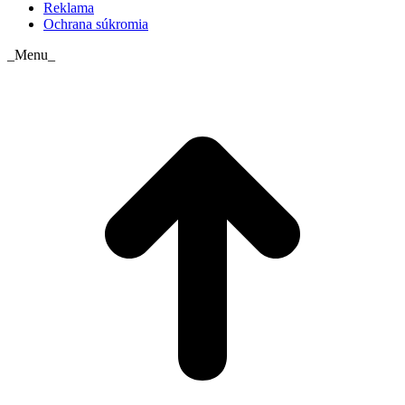
Reklama
Ochrana súkromia
_Menu_
t
T