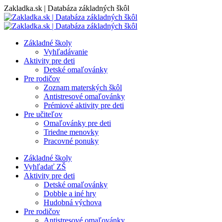
Skip
Zakladka.sk | Databáza základných škôl
to
content
Základné školy
Vyhľadávanie
Aktivity pre deti
Detské omaľovánky
Pre rodičov
Zoznam materských škôl
Antistresové omaľovánky
Prémiové aktivity pre deti
Pre učiteľov
Omaľovánky pre deti
Triedne menovky
Pracovné ponuky
Základné školy
Vyhľadať ZŠ
Aktivity pre deti
Detské omaľovánky
Dobble a iné hry
Hudobná výchova
Pre rodičov
Antistresové omaľovánky