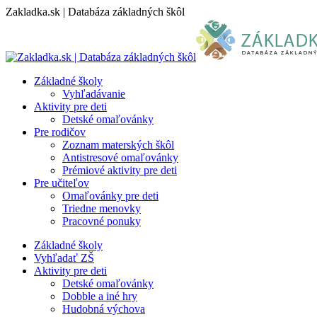
Skip
Zakladka.sk | Databáza základných škôl
to
content
Základné školy
Vyhľadávanie
Aktivity pre deti
Detské omaľovánky
Pre rodičov
Zoznam materských škôl
Antistresové omaľovánky
Prémiové aktivity pre deti
Pre učiteľov
Omaľovánky pre deti
Triedne menovky
Pracovné ponuky
Základné školy
Vyhľadať ZŠ
Aktivity pre deti
Detské omaľovánky
Dobble a iné hry
Hudobná výchova