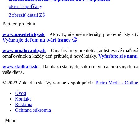
okres Topoľčany
Zobraziť detail ZŠ
Partneri projektu
www.nasedeticky.sk
– Aktivity, učebné materiály, pracovné listy a t
Vyčarujte deťom na tvári úsmev 🙂
www.omalovanky.sk
– Omaľovánky pre deti aj antistresové maľovánk
omaľovánok a každý deň pribúdajú nové kúsky.
Vyfarbite si s nami 
www.skolkari.sk
– Databáza štátnych, súkromných a cirkevných mate
vaše dieťa.
© 2023 Zakladka.sk | Vytvorené v spolupráci s
Pietro Media - Online 
Úvod
Kontakt
Reklama
Ochrana súkromia
_Menu_