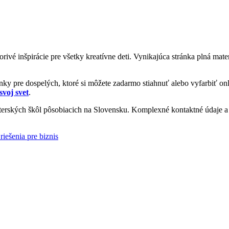
vorivé inšpirácie pre všetky kreatívne deti. Vynikajúca stránka plná ma
y pre dospelých, ktoré si môžete zadarmo stiahnuť alebo vyfarbiť onl
svoj svet
.
rských škôl pôsobiacich na Slovensku. Komplexné kontaktné údaje a i
riešenia pre biznis