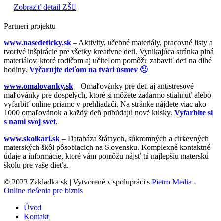
Zobraziť detail ZŠ
Partneri projektu
www.nasedeticky.sk
– Aktivity, učebné materiály, pracovné listy a
tvorivé inšpirácie pre všetky kreatívne deti. Vynikajúca stránka plná
materiálov, ktoré rodičom aj učiteľom pomôžu zabaviť deti na dlhé
hodiny.
Vyčarujte deťom na tvári úsmev 🙂
www.omalovanky.sk
– Omaľovánky pre deti aj antistresové
maľovánky pre dospelých, ktoré si môžete zadarmo stiahnuť alebo
vyfarbiť online priamo v prehliadači. Na stránke nájdete viac ako
1000 omaľovánok a každý deň pribúdajú nové kúsky.
Vyfarbite si
s nami svoj svet
.
www.skolkari.sk
– Databáza štátnych, súkromných a cirkevných
materských škôl pôsobiacich na Slovensku. Komplexné kontaktné
údaje a informácie, ktoré vám pomôžu nájsť tú najlepšiu materskú
školu pre vaše dieťa.
© 2023 Zakladka.sk | Vytvorené v spolupráci s
Pietro Media -
Online riešenia pre biznis
Úvod
Kontakt