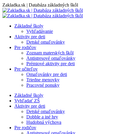
Skip
Zakladka.sk | Databáza základných škôl
to
content
Základné školy
Vyhľadávanie
Aktivity pre deti
Detské omaľovánky
Pre rodičov
Zoznam materských škôl
Antistresové omaľovánky
Prémiové aktivity pre deti
Pre učiteľov
Omaľovánky pre deti
Triedne menovky
Pracovné ponuky
Základné školy
Vyhľadať ZŠ
Aktivity pre deti
Detské omaľovánky
Dobble a iné hry
Hudobná výchova
Pre rodičov
Antistresové omaľovánky