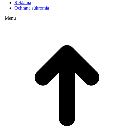
Reklama
Ochrana súkromia
_Menu_
t
T