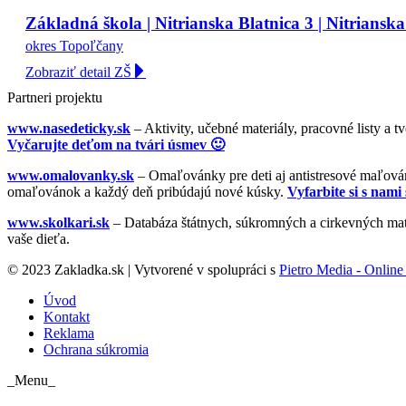
Základná škola | Nitrianska Blatnica 3 | Nitrianska
okres Topoľčany
Zobraziť detail ZŠ
Partneri projektu
www.nasedeticky.sk
– Aktivity, učebné materiály, pracovné listy a t
Vyčarujte deťom na tvári úsmev 🙂
www.omalovanky.sk
– Omaľovánky pre deti aj antistresové maľovánk
omaľovánok a každý deň pribúdajú nové kúsky.
Vyfarbite si s nami 
www.skolkari.sk
– Databáza štátnych, súkromných a cirkevných mate
vaše dieťa.
© 2023 Zakladka.sk | Vytvorené v spolupráci s
Pietro Media - Online 
Úvod
Kontakt
Reklama
Ochrana súkromia
_Menu_