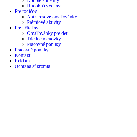
Dobble a iné hry
Hudobná výchova
Pre rodičov
Antistresové omaľovánky
Prémiové aktivity
Pre učiteľov
Omaľovánky pre deti
Triedne menovky
Pracovné ponuky
Pracovné ponuky
Kontakt
Reklama
Ochrana súkromia