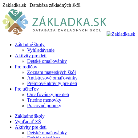
Skip
Zakladka.sk | Databáza základných škôl
to
content
Základné školy
Vyhľadávanie
Aktivity pre deti
Detské omaľovánky
Pre rodičov
Zoznam materských škôl
Antistresové omaľovánky
Prémiové aktivity pre deti
Pre učiteľov
Omaľovánky pre deti
Triedne menovky
Pracovné ponuky
Základné školy
Vyhľadať ZŠ
Aktivity pre deti
Detské omaľovánky