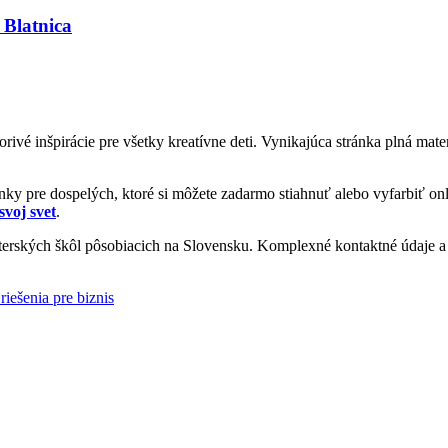
 Blatnica
vorivé inšpirácie pre všetky kreatívne deti. Vynikajúca stránka plná ma
y pre dospelých, ktoré si môžete zadarmo stiahnuť alebo vyfarbiť onl
svoj svet
.
rských škôl pôsobiacich na Slovensku. Komplexné kontaktné údaje a i
riešenia pre biznis