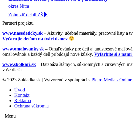
okres Nitra
Zobraziť detail ZŠ
Partneri projektu
www.nasedeticky.sk
– Aktivity, učebné materiály, pracovné listy a t
Vyčarujte deťom na tvári úsmev
www.omalovanky.sk
– Omaľovánky pre deti aj antistresové maľovánk
omaľovánok a každý deň pribúdajú nové kúsky.
Vyfarbite si s nami 
www.skolkari.sk
– Databáza štátnych, súkromných a cirkevných mate
vaše dieťa.
© 2023 Zakladka.sk | Vytvorené v spolupráci s
Pietro Media - Online 
Úvod
Kontakt
Reklama
Ochrana súkromia
_Menu_