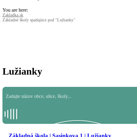
You are here:
Zakladka.sk
Základné školy spadajúce pod "Lužianky"
Lužianky
Základná škola | Sasinkova 1 | Lužianky