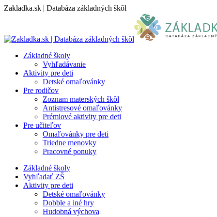
Skip
Zakladka.sk | Databáza základných škôl
to
content
Základné školy
Vyhľadávanie
Aktivity pre deti
Detské omaľovánky
Pre rodičov
Zoznam materských škôl
Antistresové omaľovánky
Prémiové aktivity pre deti
Pre učiteľov
Omaľovánky pre deti
Triedne menovky
Pracovné ponuky
Základné školy
Vyhľadať ZŠ
Aktivity pre deti
Detské omaľovánky
Dobble a iné hry
Hudobná výchova