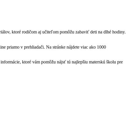
teriálov, ktoré rodičom aj učiteľom pomôžu zabaviť deti na dlhé hodiny.
ine priamo v prehliadači. Na stránke nájdete viac ako 1000
nformácie, ktoré vám pomôžu nájsť tú najlepšiu materskú školu pre
t
T