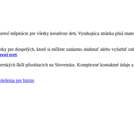
vorivé inšpirácie pre všetky kreatívne deti. Vynikajúca stránka plná ma
y pre dospelých, ktoré si môžete zadarmo stiahnuť alebo vyfarbiť onl
svoj svet
.
rských škôl pôsobiacich na Slovensku. Komplexné kontaktné údaje a i
riešenia pre biznis