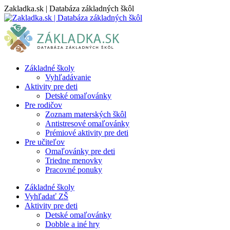
Skip
Zakladka.sk | Databáza základných škôl
to
content
Základné školy
Vyhľadávanie
Aktivity pre deti
Detské omaľovánky
Pre rodičov
Zoznam materských škôl
Antistresové omaľovánky
Prémiové aktivity pre deti
Pre učiteľov
Omaľovánky pre deti
Triedne menovky
Pracovné ponuky
Základné školy
Vyhľadať ZŠ
Aktivity pre deti
Detské omaľovánky
Dobble a iné hry