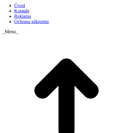
Úvod
Kontakt
Reklama
Ochrana súkromia
_Menu_
t
T