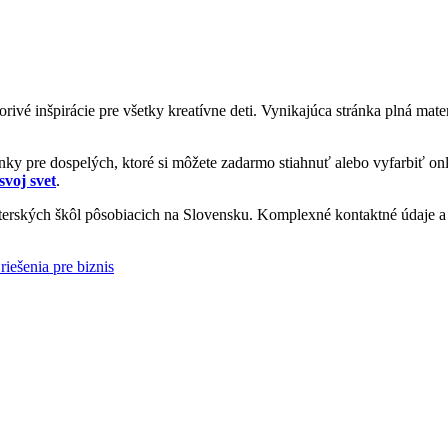
vorivé inšpirácie pre všetky kreatívne deti. Vynikajúca stránka plná ma
y pre dospelých, ktoré si môžete zadarmo stiahnuť alebo vyfarbiť onl
svoj svet
.
rských škôl pôsobiacich na Slovensku. Komplexné kontaktné údaje a i
riešenia pre biznis