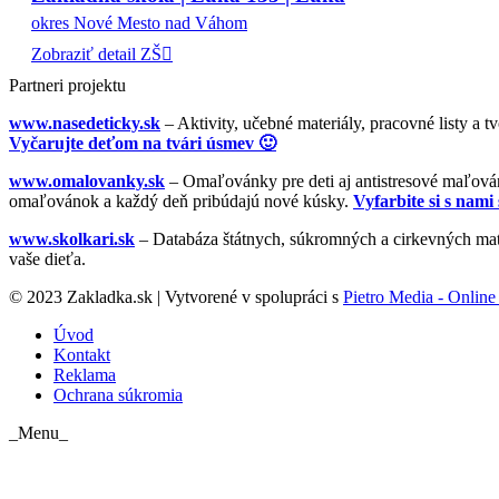
okres Nové Mesto nad Váhom
Zobraziť detail ZŠ
Partneri projektu
www.nasedeticky.sk
– Aktivity, učebné materiály, pracovné listy a t
Vyčarujte deťom na tvári úsmev 🙂
www.omalovanky.sk
– Omaľovánky pre deti aj antistresové maľovánk
omaľovánok a každý deň pribúdajú nové kúsky.
Vyfarbite si s nami 
www.skolkari.sk
– Databáza štátnych, súkromných a cirkevných mate
vaše dieťa.
© 2023 Zakladka.sk | Vytvorené v spolupráci s
Pietro Media - Online 
Úvod
Kontakt
Reklama
Ochrana súkromia
_Menu_