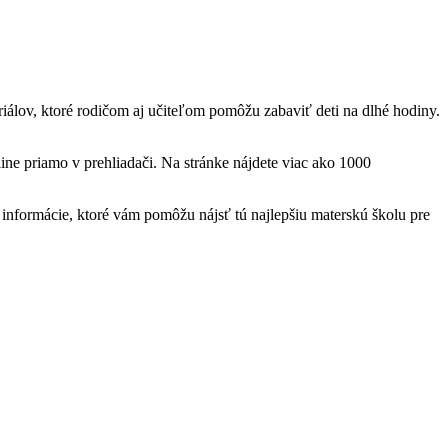
teriálov, ktoré rodičom aj učiteľom pomôžu zabaviť deti na dlhé hodiny.
ine priamo v prehliadači. Na stránke nájdete viac ako 1000
nformácie, ktoré vám pomôžu nájsť tú najlepšiu materskú školu pre
t
T