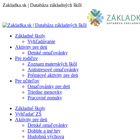
Skip
Zakladka.sk | Databáza základných škôl
to
content
Základné školy
Vyhľadávanie
Aktivity pre deti
Detské omaľovánky
Pre rodičov
Zoznam materských škôl
Antistresové omaľovánky
Prémiové aktivity pre deti
Pre učiteľov
Omaľovánky pre deti
Triedne menovky
Pracovné ponuky
Základné školy
Vyhľadať ZŠ
Aktivity pre deti
Detské omaľovánky
Dobble a iné hry
Hudobná výchova