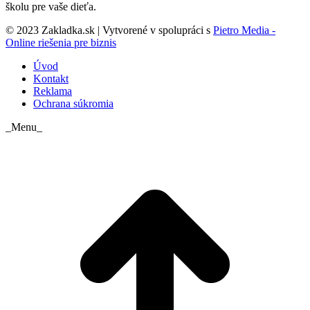
školu pre vaše dieťa.
© 2023 Zakladka.sk | Vytvorené v spolupráci s
Pietro Media -
Online riešenia pre biznis
Úvod
Kontakt
Reklama
Ochrana súkromia
_Menu_
t
T