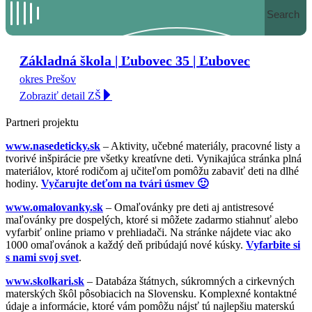
Search
Základná škola | Ľubovec 35 | Ľubovec
okres Prešov
Zobraziť detail ZŠ
Partneri projektu
www.nasedeticky.sk
– Aktivity, učebné materiály, pracovné listy a
tvorivé inšpirácie pre všetky kreatívne deti. Vynikajúca stránka plná
materiálov, ktoré rodičom aj učiteľom pomôžu zabaviť deti na dlhé
hodiny.
Vyčarujte deťom na tvári úsmev 🙂
www.omalovanky.sk
– Omaľovánky pre deti aj antistresové
maľovánky pre dospelých, ktoré si môžete zadarmo stiahnuť alebo
vyfarbiť online priamo v prehliadači. Na stránke nájdete viac ako
1000 omaľovánok a každý deň pribúdajú nové kúsky.
Vyfarbite si
s nami svoj svet
.
www.skolkari.sk
– Databáza štátnych, súkromných a cirkevných
materských škôl pôsobiacich na Slovensku. Komplexné kontaktné
údaje a informácie, ktoré vám pomôžu nájsť tú najlepšiu materskú