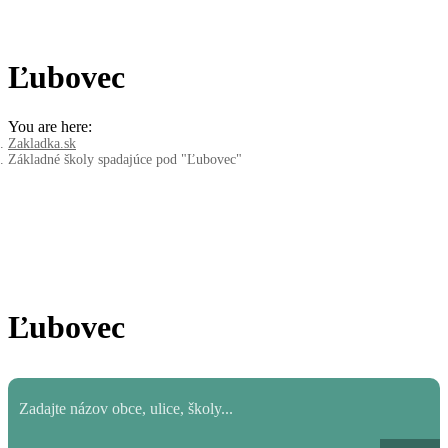
Ľubovec
You are here:
Zakladka.sk
Základné školy spadajúce pod "Ľubovec"
Ľubovec