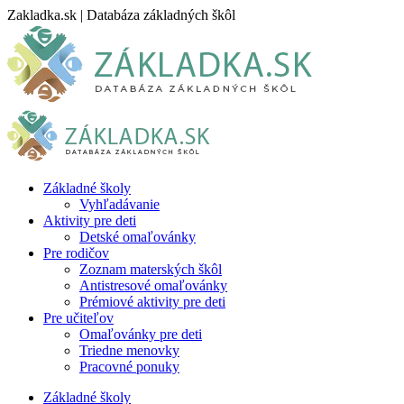
Skip
Zakladka.sk | Databáza základných škôl
to
content
Základné školy
Vyhľadávanie
Aktivity pre deti
Detské omaľovánky
Pre rodičov
Zoznam materských škôl
Antistresové omaľovánky
Prémiové aktivity pre deti
Pre učiteľov
Omaľovánky pre deti
Triedne menovky
Pracovné ponuky
Základné školy