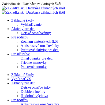
Skip
Zakladka.sk | Databáza základných škôl
to
content
Základné školy
Vyhľadávanie
Aktivity pre deti
Detské omaľovánky
Pre rodičov
Zoznam materských škôl
Antistresové omaľovánky
Prémiové aktivity pre deti
Pre učiteľov
Omaľovánky pre deti
Triedne menovky
Pracovné ponuky
Základné školy
Vyhľadať ZŠ
Aktivity pre deti
Detské omaľovánky
Dobble a iné hry
Hudobná výchova
Pre rodičov
Antistresové omaľovánky