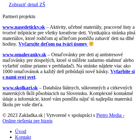
Zobraziť detail ZŠ
Partneri projektu
www.nasedeticky.sk
– Aktivity, učebné materiály, pracovné listy a
tvorivé inšpirácie pre všetky kreatívne deti. Vynikajúca stránka plná
materiálov, ktoré rodičom aj učiteľom pomôžu zabaviť deti na dlhé
hodiny.
Vyčarujte deťom na tvári úsmev
www.omalovanky.sk
– Omaľovánky pre deti aj antistresové
maľovánky pre dospelých, ktoré si môžete zadarmo stiahnuť alebo
vyfarbiť online priamo v prehliadači. Na stránke nájdete viac ako
1000 omaľovánok a každý deň pribúdajú nové kúsky.
Vyfarbite si
s nami svoj svet
.
www.skolkari.sk
– Databáza štátnych, súkromných a cirkevných
materských škôl pôsobiacich na Slovensku. Komplexné kontaktné
údaje a informácie, ktoré vám pomôžu nájsť tú najlepšiu materskú
školu pre vaše dieťa.
© 2023 Zakladka.sk | Vytvorené v spolupráci s
Pietro Media -
Online riešenia pre biznis
Úvod
Kontakt