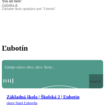
You are here:
Zakladka.sk
Základné školy spadajúce pod "Ľubotín"
Ľubotín
Search
Základná škola | Školská 2 | Ľubotín
okres Stará Ľubovňa