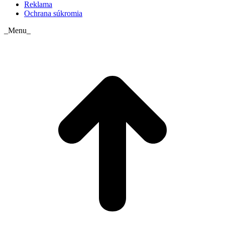
Reklama
Ochrana súkromia
_Menu_
t
T