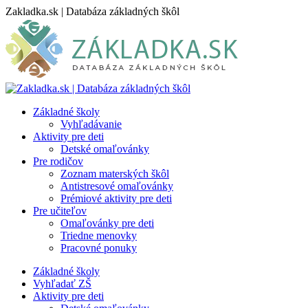
Skip
Zakladka.sk | Databáza základných škôl
to
content
Základné školy
Vyhľadávanie
Aktivity pre deti
Detské omaľovánky
Pre rodičov
Zoznam materských škôl
Antistresové omaľovánky
Prémiové aktivity pre deti
Pre učiteľov
Omaľovánky pre deti
Triedne menovky
Pracovné ponuky
Základné školy
Vyhľadať ZŠ
Aktivity pre deti