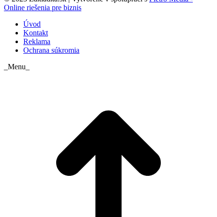
Online riešenia pre biznis
Úvod
Kontakt
Reklama
Ochrana súkromia
_Menu_
t
T