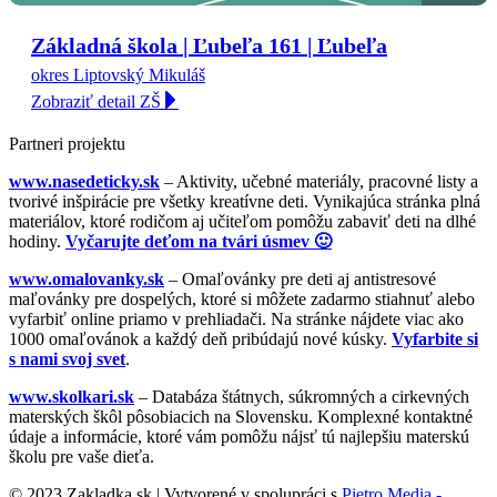
Základná škola | Ľubeľa 161 | Ľubeľa
okres Liptovský Mikuláš
Zobraziť detail ZŠ
Partneri projektu
www.nasedeticky.sk
– Aktivity, učebné materiály, pracovné listy a
tvorivé inšpirácie pre všetky kreatívne deti. Vynikajúca stránka plná
materiálov, ktoré rodičom aj učiteľom pomôžu zabaviť deti na dlhé
hodiny.
Vyčarujte deťom na tvári úsmev 🙂
www.omalovanky.sk
– Omaľovánky pre deti aj antistresové
maľovánky pre dospelých, ktoré si môžete zadarmo stiahnuť alebo
vyfarbiť online priamo v prehliadači. Na stránke nájdete viac ako
1000 omaľovánok a každý deň pribúdajú nové kúsky.
Vyfarbite si
s nami svoj svet
.
www.skolkari.sk
– Databáza štátnych, súkromných a cirkevných
materských škôl pôsobiacich na Slovensku. Komplexné kontaktné
údaje a informácie, ktoré vám pomôžu nájsť tú najlepšiu materskú
školu pre vaše dieťa.
© 2023 Zakladka.sk | Vytvorené v spolupráci s
Pietro Media -