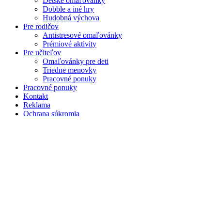
Detské omaľovánky
Dobble a iné hry
Hudobná výchova
Pre rodičov
Antistresové omaľovánky
Prémiové aktivity
Pre učiteľov
Omaľovánky pre deti
Triedne menovky
Pracovné ponuky
Pracovné ponuky
Kontakt
Reklama
Ochrana súkromia