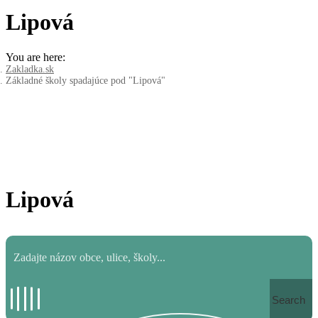
Lipová
You are here:
Zakladka.sk
Základné školy spadajúce pod "Lipová"
Lipová
Search