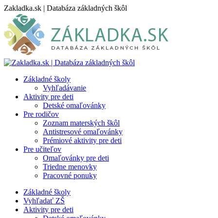
Skip
Zakladka.sk | Databáza základných škôl
to
content
Základné školy
Vyhľadávanie
Aktivity pre deti
Detské omaľovánky
Pre rodičov
Zoznam materských škôl
Antistresové omaľovánky
Prémiové aktivity pre deti
Pre učiteľov
Omaľovánky pre deti
Triedne menovky
Pracovné ponuky
Základné školy
Vyhľadať ZŠ
Aktivity pre deti