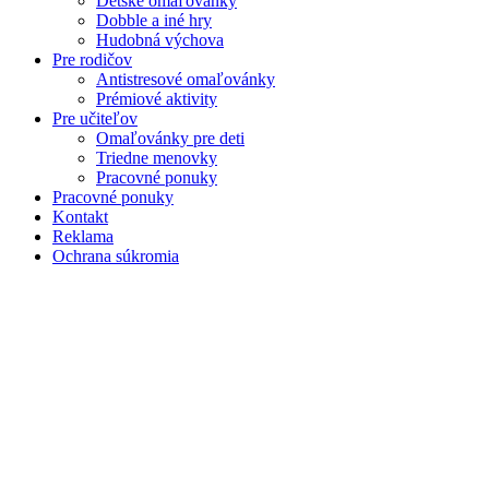
Detské omaľovánky
Dobble a iné hry
Hudobná výchova
Pre rodičov
Antistresové omaľovánky
Prémiové aktivity
Pre učiteľov
Omaľovánky pre deti
Triedne menovky
Pracovné ponuky
Pracovné ponuky
Kontakt
Reklama
Ochrana súkromia