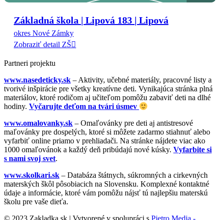
Základná škola | Lipová 183 | Lipová
okres Nové Zámky
Zobraziť detail ZŠ
Partneri projektu
www.nasedeticky.sk
– Aktivity, učebné materiály, pracovné listy a
tvorivé inšpirácie pre všetky kreatívne deti. Vynikajúca stránka plná
materiálov, ktoré rodičom aj učiteľom pomôžu zabaviť deti na dlhé
hodiny.
Vyčarujte deťom na tvári úsmev
www.omalovanky.sk
– Omaľovánky pre deti aj antistresové
maľovánky pre dospelých, ktoré si môžete zadarmo stiahnuť alebo
vyfarbiť online priamo v prehliadači. Na stránke nájdete viac ako
1000 omaľovánok a každý deň pribúdajú nové kúsky.
Vyfarbite si
s nami svoj svet
.
www.skolkari.sk
– Databáza štátnych, súkromných a cirkevných
materských škôl pôsobiacich na Slovensku. Komplexné kontaktné
údaje a informácie, ktoré vám pomôžu nájsť tú najlepšiu materskú
školu pre vaše dieťa.
© 2023 Zakladka.sk | Vytvorené v spolupráci s
Pietro Media -