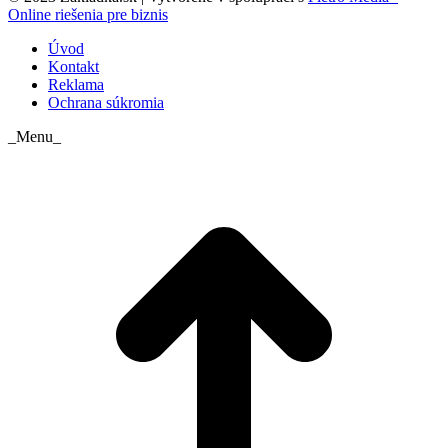
Online riešenia pre biznis
Úvod
Kontakt
Reklama
Ochrana súkromia
_Menu_
t
T