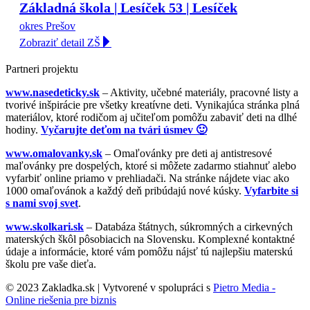
Základná škola | Lesíček 53 | Lesíček
okres Prešov
Zobraziť detail ZŠ
Partneri projektu
www.nasedeticky.sk
– Aktivity, učebné materiály, pracovné listy a
tvorivé inšpirácie pre všetky kreatívne deti. Vynikajúca stránka plná
materiálov, ktoré rodičom aj učiteľom pomôžu zabaviť deti na dlhé
hodiny.
Vyčarujte deťom na tvári úsmev 🙂
www.omalovanky.sk
– Omaľovánky pre deti aj antistresové
maľovánky pre dospelých, ktoré si môžete zadarmo stiahnuť alebo
vyfarbiť online priamo v prehliadači. Na stránke nájdete viac ako
1000 omaľovánok a každý deň pribúdajú nové kúsky.
Vyfarbite si
s nami svoj svet
.
www.skolkari.sk
– Databáza štátnych, súkromných a cirkevných
materských škôl pôsobiacich na Slovensku. Komplexné kontaktné
údaje a informácie, ktoré vám pomôžu nájsť tú najlepšiu materskú
školu pre vaše dieťa.
© 2023 Zakladka.sk | Vytvorené v spolupráci s
Pietro Media -
Online riešenia pre biznis