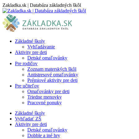
Skip
Zakladka.sk | Databáza základných škôl
to
content
Základné školy
Vyhľadávanie
Aktivity pre deti
Detské omaľovánky
Pre rodičov
Zoznam materských škôl
Antistresové omaľovánky
Prémiové aktivity pre deti
Pre učiteľov
Omaľovánky pre deti
Triedne menovky
Pracovné ponuky
Základné školy
Vyhľadať ZŠ
Aktivity pre deti
Detské omaľovánky
Dobble a iné hry