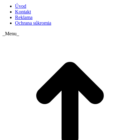
Úvod
Kontakt
Reklama
Ochrana súkromia
_Menu_
t
T