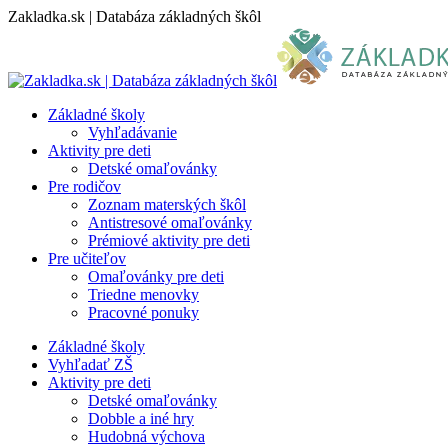
Skip
Zakladka.sk | Databáza základných škôl
to
content
Základné školy
Vyhľadávanie
Aktivity pre deti
Detské omaľovánky
Pre rodičov
Zoznam materských škôl
Antistresové omaľovánky
Prémiové aktivity pre deti
Pre učiteľov
Omaľovánky pre deti
Triedne menovky
Pracovné ponuky
Základné školy
Vyhľadať ZŠ
Aktivity pre deti
Detské omaľovánky
Dobble a iné hry
Hudobná výchova