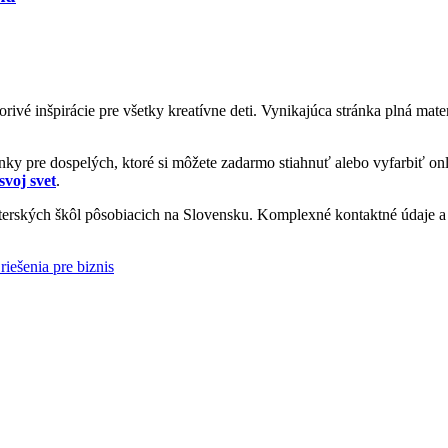
vorivé inšpirácie pre všetky kreatívne deti. Vynikajúca stránka plná ma
y pre dospelých, ktoré si môžete zadarmo stiahnuť alebo vyfarbiť onl
svoj svet
.
rských škôl pôsobiacich na Slovensku. Komplexné kontaktné údaje a i
riešenia pre biznis