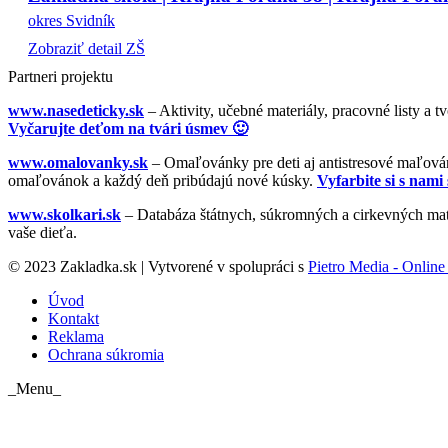
okres Svidník
Zobraziť detail ZŠ
Partneri projektu
www.nasedeticky.sk
– Aktivity, učebné materiály, pracovné listy a t
Vyčarujte deťom na tvári úsmev 🙂
www.omalovanky.sk
– Omaľovánky pre deti aj antistresové maľovánk
omaľovánok a každý deň pribúdajú nové kúsky.
Vyfarbite si s nami 
www.skolkari.sk
– Databáza štátnych, súkromných a cirkevných mate
vaše dieťa.
© 2023 Zakladka.sk | Vytvorené v spolupráci s
Pietro Media - Online 
Úvod
Kontakt
Reklama
Ochrana súkromia
_Menu_