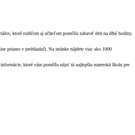
teriálov, ktoré rodičom aj učiteľom pomôžu zabaviť deti na dlhé hodiny.
ine priamo v prehliadači. Na stránke nájdete viac ako 1000
nformácie, ktoré vám pomôžu nájsť tú najlepšiu materskú školu pre
t
T