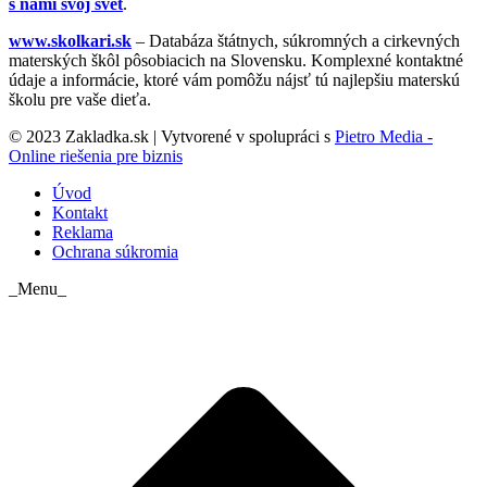
s nami svoj svet
.
www.skolkari.sk
– Databáza štátnych, súkromných a cirkevných
materských škôl pôsobiacich na Slovensku. Komplexné kontaktné
údaje a informácie, ktoré vám pomôžu nájsť tú najlepšiu materskú
školu pre vaše dieťa.
© 2023 Zakladka.sk | Vytvorené v spolupráci s
Pietro Media -
Online riešenia pre biznis
Úvod
Kontakt
Reklama
Ochrana súkromia
_Menu_
t
T