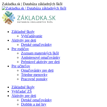
Skip
Zakladka.sk | Databáza základných škôl
to
content
Základné školy
Vyhľadávanie
Aktivity pre deti
Detské omaľovánky
Pre rodičov
Zoznam materských škôl
Antistresové omaľovánky
Prémiové aktivity pre deti
Pre učiteľov
Omaľovánky pre deti
Triedne menovky
Pracovné ponuky
Základné školy
Vyhľadať ZŠ
Aktivity pre deti
Detské omaľovánky
Dobble a iné hry