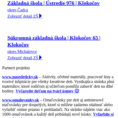
Základná škola | Ústredie 976 | Klokočov
okres Čadca
Zobraziť detail ZŠ
Súkromná základná škola | Klokočov 65 |
Klokočov
okres Michalovce
Zobraziť detail ZŠ
Partneri projektu
www.nasedeticky.sk
– Aktivity, učebné materiály, pracovné listy a
tvorivé inšpirácie pre všetky kreatívne deti. Vynikajúca stránka plná
materiálov, ktoré rodičom aj učiteľom pomôžu zabaviť deti na dlhé
hodiny.
Vyčarujte deťom na tvári úsmev 🙂
www.omalovanky.sk
– Omaľovánky pre deti aj antistresové
maľovánky pre dospelých, ktoré si môžete zadarmo stiahnuť alebo
vyfarbiť online priamo v prehliadači. Na stránke nájdete viac ako
1000 omaľovánok a každý deň pribúdajú nové kúsky.
Vyfarbite si