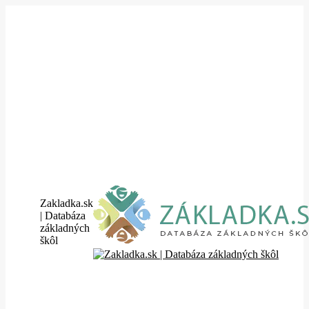
Skip
to
content
Zakladka.sk
| Databáza
základných
škôl