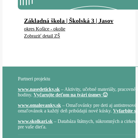
Základná škola | Školská 3 | Jasov
okres Košice - okolie
Zobraziť detail ZŠ
Partneri projektu
www.nasedeticky.sk
– Aktivity, učebné materiály, pracovné l
hodiny.
Vyčarujte deťom na tvári úsmev 🙂
www.omalovanky.sk
– Omaľovánky pre deti aj antistresové 
omaľovánok a každý deň pribúdajú nové kúsky.
Vyfarbite si
www.skolkari.sk
– Databáza štátnych, súkromných a cirkevn
pre vaše dieťa.