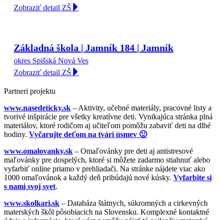
Zobraziť detail ZŠ
Základná škola | Jamník 184 | Jamník
okres Spišská Nová Ves
Zobraziť detail ZŠ
Partneri projektu
www.nasedeticky.sk
– Aktivity, učebné materiály, pracovné listy a
tvorivé inšpirácie pre všetky kreatívne deti. Vynikajúca stránka plná
materiálov, ktoré rodičom aj učiteľom pomôžu zabaviť deti na dlhé
hodiny.
Vyčarujte deťom na tvári úsmev 🙂
www.omalovanky.sk
– Omaľovánky pre deti aj antistresové
maľovánky pre dospelých, ktoré si môžete zadarmo stiahnuť alebo
vyfarbiť online priamo v prehliadači. Na stránke nájdete viac ako
1000 omaľovánok a každý deň pribúdajú nové kúsky.
Vyfarbite si
s nami svoj svet
.
www.skolkari.sk
– Databáza štátnych, súkromných a cirkevných
materských škôl pôsobiacich na Slovensku. Komplexné kontaktné