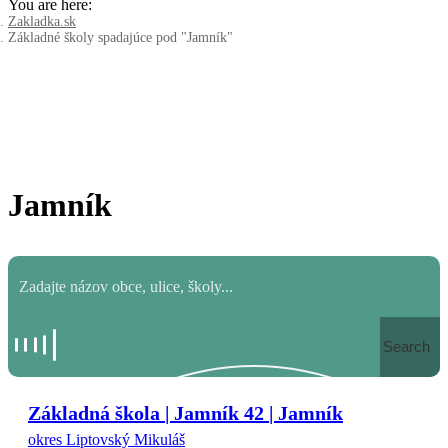
You are here:
Zakladka.sk
Základné školy spadajúce pod "Jamník"
Jamník
Search
Základná škola | Jamník 42 | Jamník
okres Liptovský Mikuláš