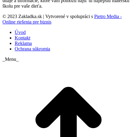
údaje a informácie, ktoré vám pomôžu nájsť tú najlepšiu materskú
školu pre vaše dieťa.
© 2023 Zakladka.sk | Vytvorené v spolupráci s
Pietro Media -
Online riešenia pre biznis
Úvod
Kontakt
Reklama
Ochrana súkromia
_Menu_
t
T