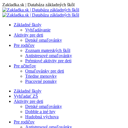
Skip
Zakladka.sk | Databáza základných škôl
to
content
Základné školy
Vyhľadávanie
Aktivity pre deti
Detské omaľovánky
Pre rodičov
Zoznam materských škôl
Antistresové omaľovánky
Prémiové aktivity pre deti
Pre učiteľov
Omaľovánky pre deti
Triedne menovky
Pracovné ponuky
Základné školy
Vyhľadať ZŠ
Aktivity pre deti
Detské omaľovánky
Dobble a iné hry
Hudobná výchova
Pre rodičov
Antistresové omaľovánky